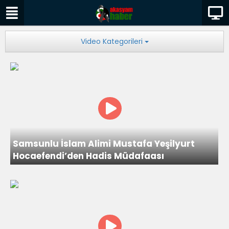
Video Kategorileri
Samsunlu İslam Alimi Mustafa Yeşilyurt
Hocaefendi’den Hadis Müdafaası