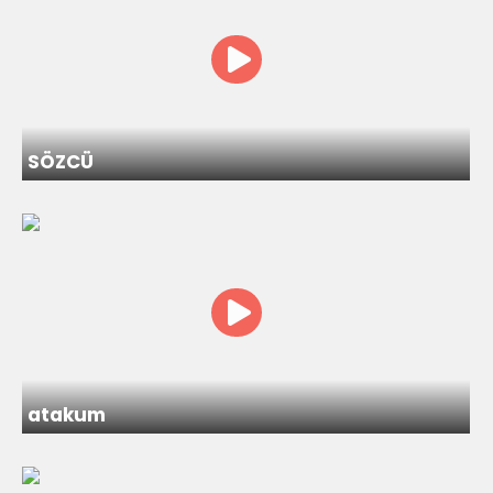
SÖZCÜ
atakum