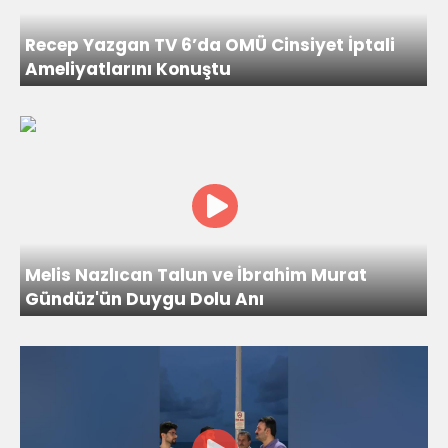
Recep Yazgan TV 6’da OMÜ Cinsiyet İptali
Ameliyatlarını Konuştu
Melis Nazlıcan Talun ve İbrahim Murat
Gündüz'ün Duygu Dolu Anı