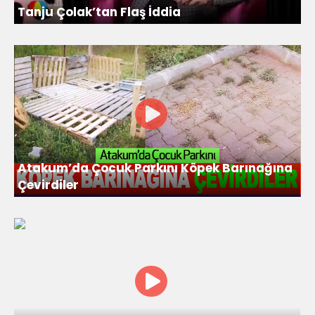
Tanju Çolak’tan Flaş İddia
Atakum’da Çocuk Parkını Köpek Barınağına
Çevirdiler