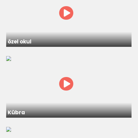
özel okul
Kübra