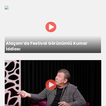
Alaçam’da Festival Görünümlü Kumar
İddiası