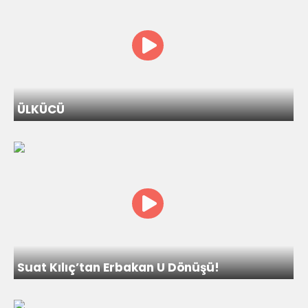
ÜLKÜCÜ
Suat Kılıç’tan Erbakan U Dönüşü!