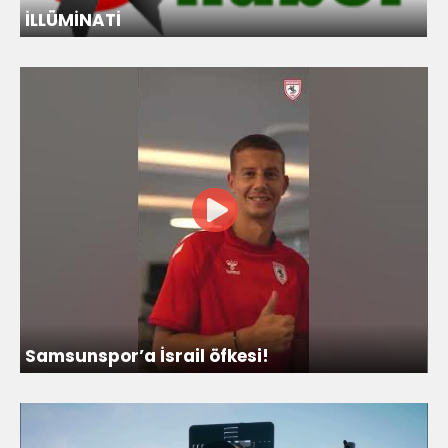
İLLÜMİNATİ
Samsunspor’a İsrail öfkesi!