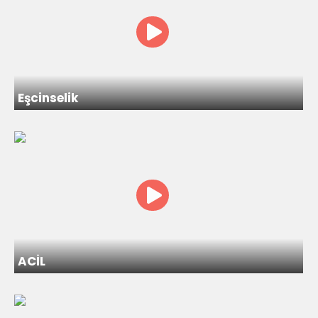
Eşcinselik
ACİL