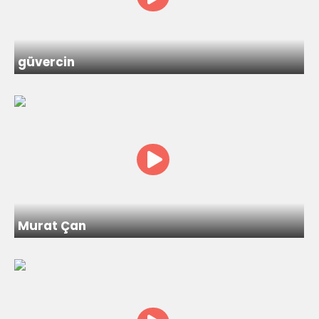
güvercin
Murat Çan