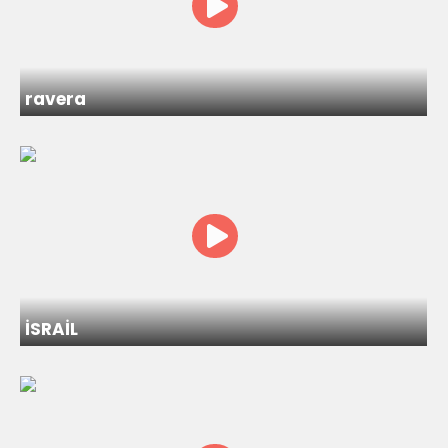
ravera
İSRAİL