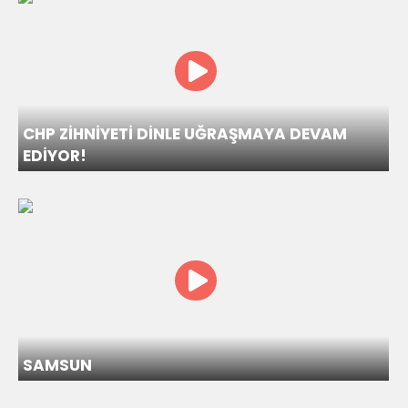
CHP ZİHNİYETİ DİNLE UĞRAŞMAYA DEVAM
EDİYOR!
SAMSUN