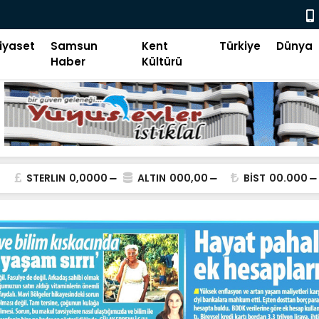
Mekke'de atı
iyaset
Samsun
Kent
Türkiye
Dünya
Haber
Kültürü
STERLIN
0,0000
ALTIN
000,00
BİST
00.000