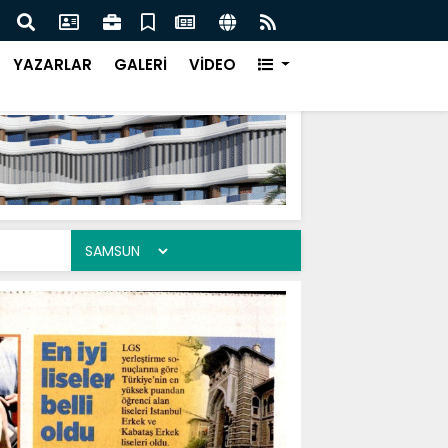
da Dijital Devrim-2
Sams
YAZARLAR
GALERİ
VİDEO