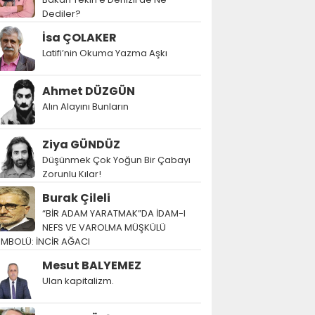
Dediler?
İsa ÇOLAKER
Latifi’nin Okuma Yazma Aşkı
Ahmet DÜZGÜN
Alın Alayını Bunların
Ziya GÜNDÜZ
Düşünmek Çok Yoğun Bir Çabayı
Zorunlu Kılar!
Burak Çileli
“BİR ADAM YARATMAK”DA İDAM-I
NEFS VE VAROLMA MÜŞKÜLÜ
EMBOLÜ: İNCİR AĞACI
Mesut BALYEMEZ
Ulan kapitalizm.