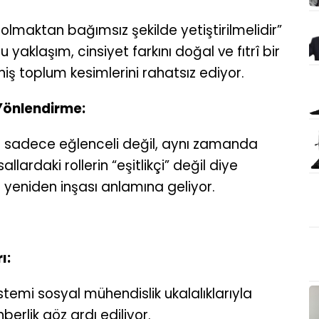
 olmaktan bağımsız şekilde yetiştirilmelidir”
u yaklaşım, cinsiyet farkını doğal ve fıtrî bir
iş toplum kesimlerini rahatsız ediyor.
 Yönlendirme:
r sadece eğlenceli değil, aynı zamanda
llardaki rollerin “eşitlikçi” değil diye
ın yeniden inşası anlamına geliyor.
ı:
temi sosyal mühendislik ukalalıklarıyla
erlik göz ardı ediliyor.