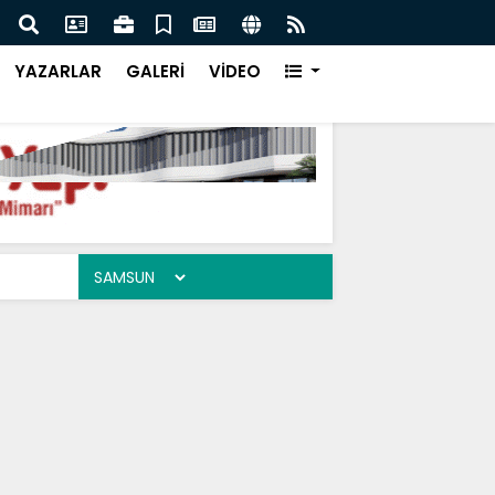
da Dijital Devrim-2
Sams
YAZARLAR
GALERİ
VİDEO