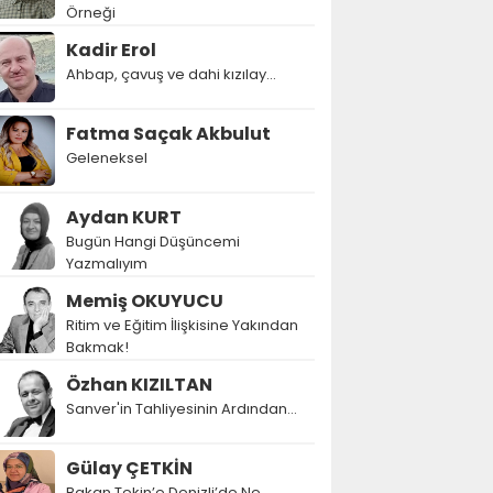
Örneği
Kadir Erol
Ahbap, çavuş ve dahi kızılay...
Fatma Saçak Akbulut
Geleneksel
Aydan KURT
Bugün Hangi Düşüncemi
Yazmalıyım
Memiş OKUYUCU
Ritim ve Eğitim İlişkisine Yakından
Bakmak!
Özhan KIZILTAN
Sanver'in Tahliyesinin Ardından…
Gülay ÇETKİN
Bakan Tekin’e Denizli’de Ne