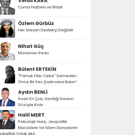
Vehbi KARA
Cuma Hutbesi ve Bidat
Özlem Gürbüz
Her İzleyen Destekçi Değildir
Nihat Güç
Münevver İnsan
Bülent ERTEKİN
"Pamuk Eller Cebe" Demeden
Önce Bir Kez Şadırvana Bakın!
Aydın BENLİ
İnsan En Çok, Sevdiği İnsanın
Sözüyle Kırılır
Halil MERT
Psikolojik Harp, Jeopolitik
Mücadele Ve İslam Dünyasının
ybettiği Ortak Akıl…