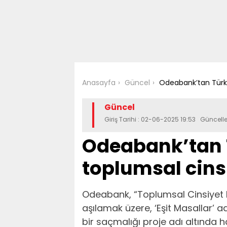
Anasayfa
Güncel
Odeabank’tan Türk 
Güncel
Giriş Tarihi : 02-06-2025 19:53 Güncel
Odeabank’tan 
toplumsal cins
Odeabank, “Toplumsal Cinsiyet E
aşılamak üzere, ‘Eşit Masallar’ a
bir saçmalığı proje adı altında h