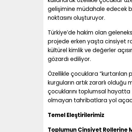
kullanarak özellikle çocuklar ü
gelişimine müdahale edecek bi
noktasını oluşturuyor.
Türkiye’de hakim olan gelenekse
projede erken yaşta cinsiyet rol
kültürel kimlik ve değerler açı
gözardı ediliyor.
Özellikle çocuklara “kurtarılan
kurguların artık zararlı olduğu 
çocuklarını toplumsal hayatta
olmayan tahribatlara yol açac
Temel Eleştirilerimiz
Toplumun Cinsiyet Rollerine 