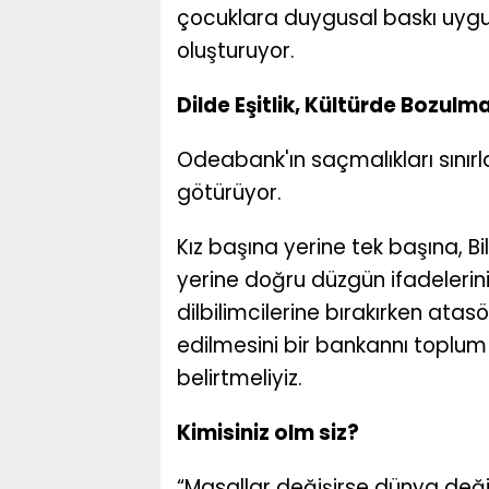
çocuklara duygusal baskı uygulay
oluşturuyor.
Dilde Eşitlik, Kültürde Bozulm
Odeabank'ın saçmalıkları sınırla
götürüyor.
Kız başına yerine tek başına, B
yerine doğru düzgün ifadelerin
dilbilimcilerine bırakırken atasöz
edilmesini bir bankannı toplum
belirtmeliyiz.
Kimisiniz olm siz?
“Masallar değişirse dünya deği