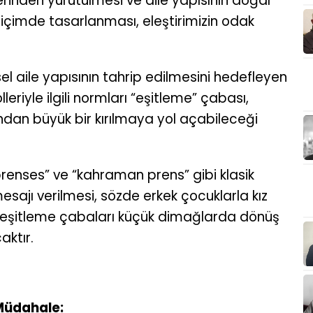
zerinden yürütülmesi ve aile yapısının doğal
çimde tasarlanması, eleştirimizin odak
l aile yapısının tahrip edilmesini hedefleyen
leriyle ilgili normları “eşitleme” çabası,
sından büyük bir kırılmaya yol açabileceği
 prenses” ve “kahraman prens” gibi klasik
mesajı verilmesi, sözde erkek çocuklarla kız
 eşitleme çabaları küçük dimağlarda dönüş
aktır.
Müdahale: