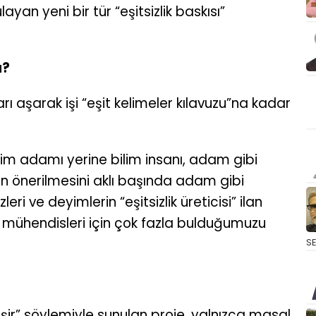
an yeni bir tür “eşitsizlik baskısı”
a?
rı aşarak işi “eşit kelimeler kılavuzu”na kadar
ilim adamı yerine bilim insanı, adam gibi
in önerilmesini aklı başında adam gibi
leri ve deyimlerin “eşitsizlik üreticisi” ilan
 mühendisleri için çok fazla bulduğumuzu
S
şir” söylemiyle sunulan proje, yalnızca masal