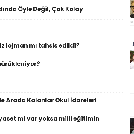
lında Öyle Değil, Çok Kolay
S
üz lojman mı tahsis edildi?
sürükleniyor?
de Arada Kalanlar Okul İdareleri
aset mi var yoksa milli eğitimin