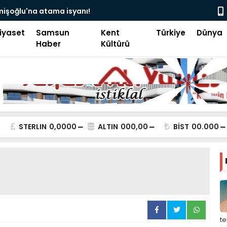
camii’nde siyaset, vatandaşın göğsüne uçan
Pakistan B
iyaset
Samsun
Kent
Türkiye
Dünya
Haber
Kültürü
STERLIN
0,0000
ALTIN
000,00
BİST
00.000
t