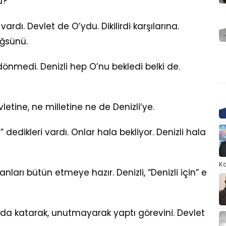
u?
rdı. Devlet de O’ydu. Dikilirdi karşılarına.
öğsünü.
dönmedi. Denizli hep O’nu bekledi belki de.
letine, ne milletine ne de Denizli’ye.
edikleri vardı. Onlar hala bekliyor. Denizli hala
Ka
anları bütün etmeye hazır. Denizli, “Denizli için” e
ını da katarak, unutmayarak yaptı görevini. Devlet