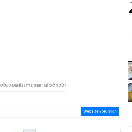
IOĞLU DENIZLI’YE GERI MI DÖNDÜ?
Website Yorumları
Email