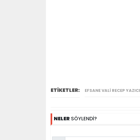
ETİKETLER:
EFSANE VALI RECEP YAZIC
NELER
SÖYLENDİ?
Name