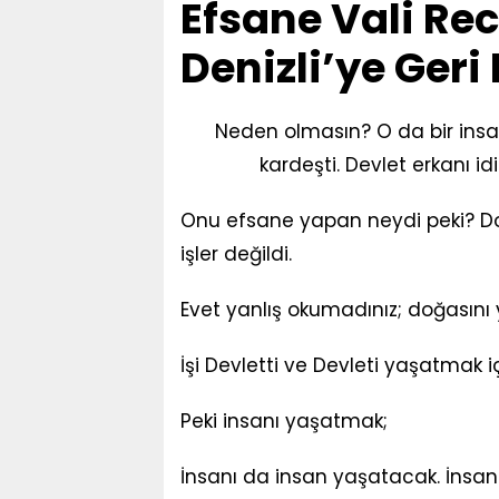
Efsane Vali Re
Denizli’ye Ger
Neden olmasın? O da bir insandı
kardeşti. Devlet erkanı id
Onu efsane yapan neydi peki? 
işler değildi.
Evet yanlış okumadınız; doğasını
İşi Devletti ve Devleti yaşatmak i
Peki insanı yaşatmak;
İnsanı da insan yaşatacak. İnsa