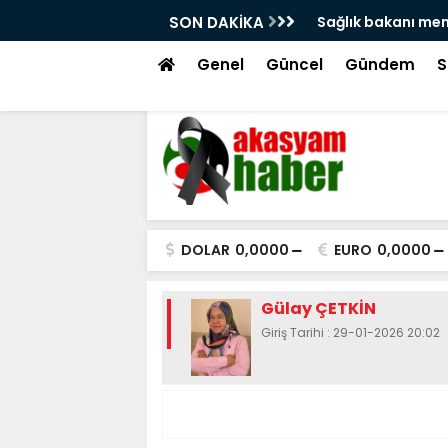
'na atama isyanı!
SON DAKİKA
Hacı bayram veli 
tekme!
Genel
Güncel
Gündem
S
DOLAR
0,0000
EURO
0,0000
Gülay ÇETKİN
Giriş Tarihi : 29-01-2026 20:02