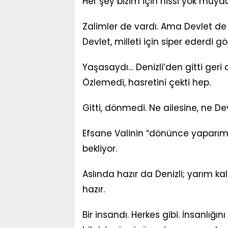
Her şey bizim için hissi yok muyd
Zalimler de vardı. Ama Devlet de va
Devlet, milleti için siper ederdi g
Yaşasaydı… Denizli’den gitti geri 
Özlemedi, hasretini çekti hep.
Gitti, dönmedi. Ne ailesine, ne Dev
Efsane Valinin “dönünce yaparım” d
bekliyor.
Aslında hazır da Denizli; yarım kal
hazır.
Bir insandı. Herkes gibi. İnsanlığ