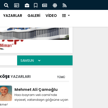
aşbakanı İmran Han'a Ne Oldu!
Cani
YAZARLAR
GALERİ
VİDEO
KÖŞE
YAZARLARI
TÜMÜ
Mehmet Ali Çamoğlu
Hacı bayram veli camii’nde
siyaset, vatandaşın göğsüne uçan
ekme!