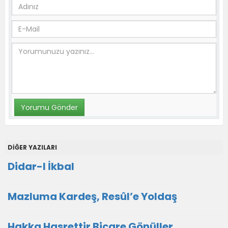
DİĞER YAZILARI
Didar-I İkbal
Mazluma Kardeş, Resûl’e Yoldaş
Hakka Hasrettir Biçare Gönüller