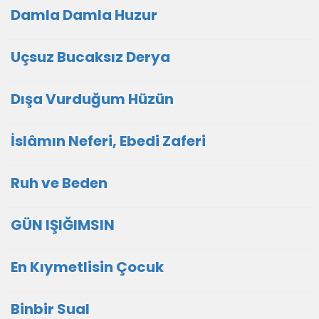
Damla Damla Huzur
Uçsuz Bucaksız Derya
Dışa Vurduğum Hüzün
İslâmın Neferi, Ebedi Zaferi
Ruh ve Beden
GÜN IŞIĞIMSIN
En Kıymetlisin Çocuk
Binbir Sual