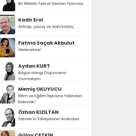
Bir Milletin Tekrar Destan Yazması
Kadir Erol
Ahbap, çavuş ve dahi kızılay...
Fatma Saçak Akbulut
Geleneksel
Aydan KURT
Bugün Hangi Düşüncemi
Yazmalıyım
Memiş OKUYUCU
Ritim ve Eğitim İlişkisine Yakından
Bakmak!
Özhan KIZILTAN
Sanver'in Tahliyesinin Ardından…
Gülay ÇETKİN