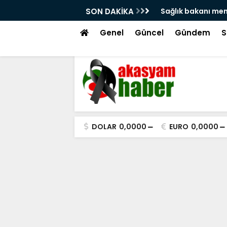
'na atama isyanı!
SON DAKİKA
Hacı bayram veli 
tekme!
Genel
Güncel
Gündem
S
DOLAR
0,0000
EURO
0,0000