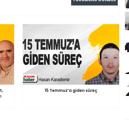
t,
15 Temmuz’a giden süreç
!