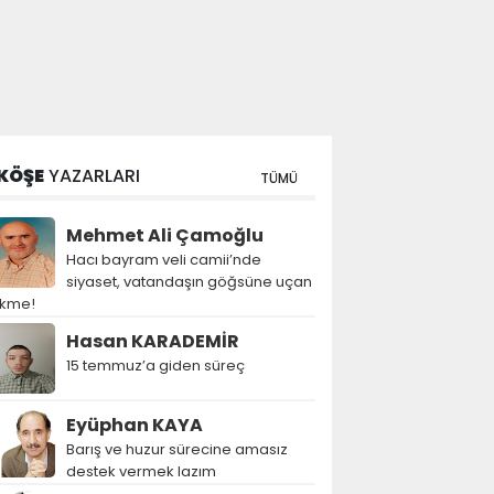
KÖŞE
YAZARLARI
TÜMÜ
Mehmet Ali Çamoğlu
Hacı bayram veli camii’nde
siyaset, vatandaşın göğsüne uçan
ekme!
Hasan KARADEMİR
15 temmuz’a giden süreç
Eyüphan KAYA
Barış ve huzur sürecine amasız
destek vermek lazım