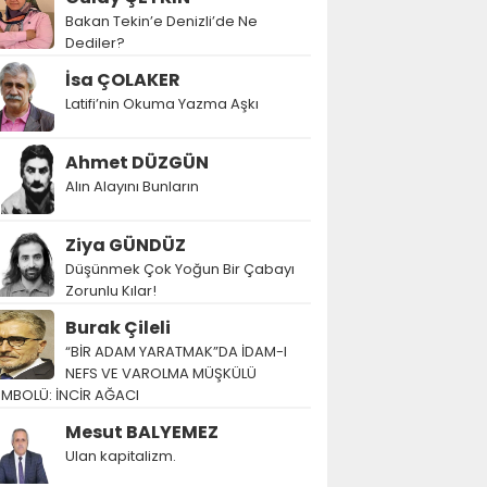
Bakan Tekin’e Denizli’de Ne
Dediler?
İsa ÇOLAKER
Latifi’nin Okuma Yazma Aşkı
Ahmet DÜZGÜN
Alın Alayını Bunların
Ziya GÜNDÜZ
Düşünmek Çok Yoğun Bir Çabayı
Zorunlu Kılar!
Burak Çileli
“BİR ADAM YARATMAK”DA İDAM-I
NEFS VE VAROLMA MÜŞKÜLÜ
EMBOLÜ: İNCİR AĞACI
Mesut BALYEMEZ
Ulan kapitalizm.