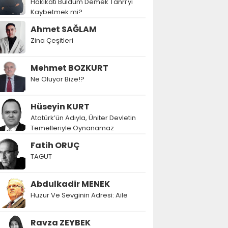
Hakikati Buldum Demek Tanrı’yı
Kaybetmek mi?
Ahmet SAĞLAM
Zina Çeşitleri
Mehmet BOZKURT
Ne Oluyor Bize!?
Hüseyin KURT
Atatürk’ün Adıyla, Üniter Devletin
Temelleriyle Oynanamaz
Fatih ORUÇ
TAGUT
Abdulkadir MENEK
Huzur Ve Sevginin Adresi: Aile
Ravza ZEYBEK