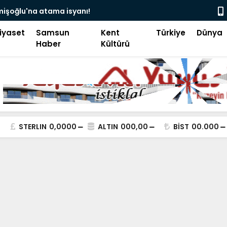
camii’nde siyaset, vatandaşın göğsüne uçan
Pakistan B
iyaset
Samsun
Kent
Türkiye
Dünya
Haber
Kültürü
STERLIN
0,0000
ALTIN
000,00
BİST
00.000