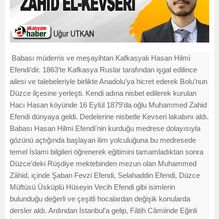
Babası müderris ve meşayihtan Kafkasyalı Hasan Hilmi
Efendi’dir. 1863’te Kafkasya Ruslar tarafından işgal edilince
ailesi ve talebeleriyle birlikte Anadolu’ya hicret ederek Bolu’nun
Düzce ilçesine yerleşti. Kendi adına nisbet edilerek kurulan
Hacı Hasan köyünde 16 Eylül 1879’da oğlu Muhammed Zahid
Efendi dünyaya geldi. Dedelerine nisbetle Kevseri lakabını aldı.
Babası Hasan Hilmi Efendi'nin kurduğu medrese dolayısıyla
gözünü açtığında başlayan ilim yolculuğuna bu medresede
temel İslami bilgileri öğrenerek eğitimini tamamladıktan sonra
Düzce’deki Rüşdiye mektebinden mezun olan Muhammed
Zâhid, içinde Şaban Fevzi Efendi, Selahaddin Efendi, Düzce
Müftüsü Üsküplü Hüseyin Vecih Efendi gibi isimlerin
bulunduğu değerli ve çeşitli hocalardan değişik konularda
dersler aldı. Ardından İstanbul’a gelip, Fâtih Câmiinde Eğinli