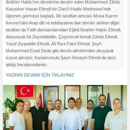
İbrâhim Hakkı’nın derslerine devâm eden Muhammed Zâhid,
Kazasker Hasan Efendi’nin Darü’l-Hadis Medresesi’nde
öğrenim görmeye başladı. Bir taraftan amcası Musa Kazım
Kevseri’den Arap dili ve edebiyatına dair dersler alırken diğer
taraftan da Fatih dersiamlarından Eğinli İbrahim Hakkı Efendi,
Alasonyalı Ali Zeynelabidin, Çeşmeceli lsmail Zühdü Efendi,
Yusuf Ziyauddin Efendi, Ali Riza Fakri Efendi, Şeyh
Muhammed Esad Dede gibi devrin alimlerinden okuyarak
icazet almıştır. Kastamonulu Şeyh Hüseyin Efendi de ders
aldığı hocalarındandır.
YAZININ DEVAMI İÇİN TIKLAYINIZ