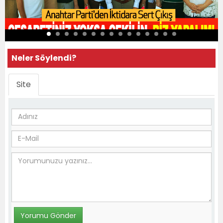
Neler Söylendi?
Site