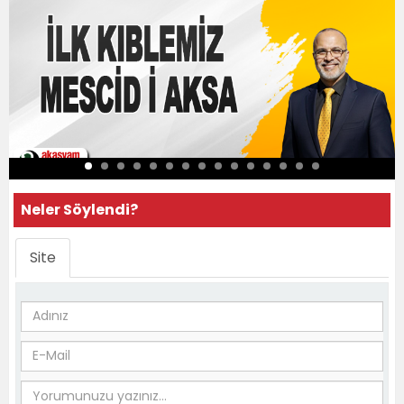
Neler Söylendi?
Site