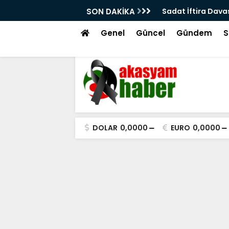
esi İmar Mevzuatına uygun mu!
SON DAKİKA
Sadat İftira Dava
Genel
Güncel
Gündem
S
DOLAR
0,0000
EURO
0,0000