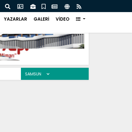
z Mescid İ Aksa
Genç
YAZARLAR
GALERİ
VİDEO