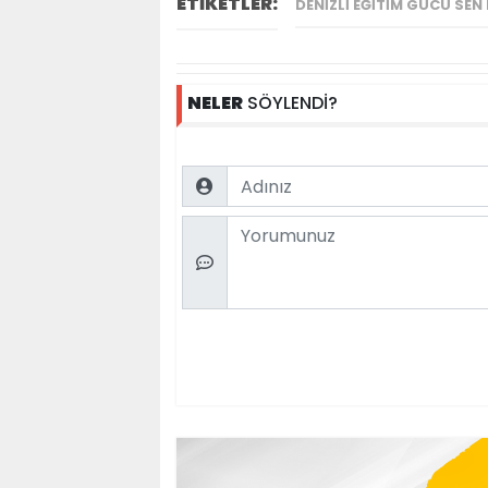
ETİKETLER:
DENIZLI EĞITIM GÜCÜ SEN 
NELER
SÖYLENDİ?
Name
Comment