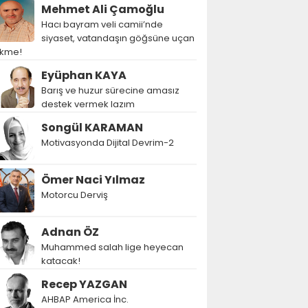
Mehmet Ali Çamoğlu
Hacı bayram veli camii’nde
siyaset, vatandaşın göğsüne uçan
ekme!
Eyüphan KAYA
Barış ve huzur sürecine amasız
destek vermek lazım
Songül KARAMAN
Motivasyonda Dijital Devrim-2
Ömer Naci Yılmaz
Motorcu Derviş
Adnan ÖZ
Muhammed salah lige heyecan
katacak!
Recep YAZGAN
AHBAP America İnc.