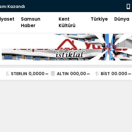
sını Kazandı
İlk Kıblemi
iyaset
Samsun
Kent
Türkiye
Dünya
Haber
Kültürü
STERLIN
0,0000
ALTIN
000,00
BİST
00.000