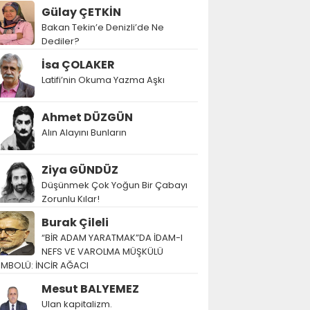
Gülay ÇETKİN
Bakan Tekin’e Denizli’de Ne
Dediler?
İsa ÇOLAKER
Latifi’nin Okuma Yazma Aşkı
Ahmet DÜZGÜN
Alın Alayını Bunların
Ziya GÜNDÜZ
Düşünmek Çok Yoğun Bir Çabayı
Zorunlu Kılar!
Burak Çileli
“BİR ADAM YARATMAK”DA İDAM-I
NEFS VE VAROLMA MÜŞKÜLÜ
EMBOLÜ: İNCİR AĞACI
Mesut BALYEMEZ
Ulan kapitalizm.