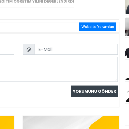
EĞITIM ÖĞRETIM YILINI DEĞERLENDIRDI
Website Yorumları
Email
@