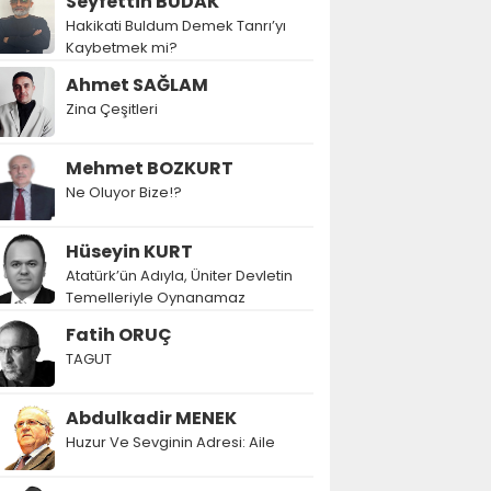
Seyfettin BUDAK
Hakikati Buldum Demek Tanrı’yı
Kaybetmek mi?
Ahmet SAĞLAM
Zina Çeşitleri
Mehmet BOZKURT
Ne Oluyor Bize!?
Hüseyin KURT
Atatürk’ün Adıyla, Üniter Devletin
Temelleriyle Oynanamaz
Fatih ORUÇ
TAGUT
Abdulkadir MENEK
Huzur Ve Sevginin Adresi: Aile