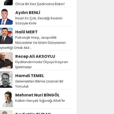
Önce Bir Kez Şadırvana Bakın!
Aydın BENLİ
İnsan En Çok, Sevdiği İnsanın
Sözüyle Kırılır
Halil MERT
Psikolojik Harp, Jeopolitik
Mücadele Ve İslam Dünyasının
ybettiği Ortak Akıl…
Recep Ali AKSOYLU
Fiyatlandırmada Ölçüyü Kaçıran
İşletmeler
Hamdi TEMEL
Gelenekten Bilime Uzanan Bir
Yolculuk
Mehmet Nuri BİNGÖL
Kalbin Gerçek Sığınağı Allah'tır