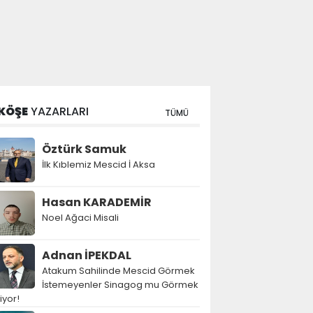
KÖŞE
YAZARLARI
TÜMÜ
Öztürk Samuk
İlk Kıblemiz Mescid İ Aksa
Hasan KARADEMİR
Noel Ağaci Misali
Adnan İPEKDAL
Atakum Sahilinde Mescid Görmek
İstemeyenler Sinagog mu Görmek
tiyor!