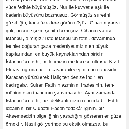
yüce fetihle büyümüşüz. Nur ile kuvvetle aşk ile
kaderin büyüsünü bozmuşuz. Görmüşüz suretini
güzelliğin, koca feleklere görünmüşüz. Cihanın yarısı
gök, önünde şehit şehit durmuşuz. Cihanın yarısı
İstanbul, almışız.' İşte İstanbul'un fethi, devamında
fetihler doğuran gaza medeniyetimizin en büyük
kapılarından, en büyük kaynaklarından biridir.
İstanbul'un fethi, milletimizin mefkûresi, ülküsü, Kızıl
Elması uğruna neleri başarabileceğinin numunesidir.
Karadan yürütülerek Haliç'ten denize indirilen
kadırgalar, Sultan Fatih'in azminin, iradesinin, feth-i
mübine olan inancının yansımasıdır. Aynı zamanda
İstanbul'un fethi, her delikanlımızın ruhunda bir Fatih
idealinin, bir Ulubatlı Hasan fedakârlığının, bir
Akşemseddin bilgeliğinin yaşadığını gösteren en güzel
örnektir. Nasıl göl yerinde su eksik olmazsa, bu