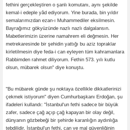
fethini gerçekleştiren o şanlı komutanı, aynı şekilde
kemal-i edeple yâd ediyorum. Yine burada, bin yıldır
semalarımızdan ezan-ı Muhammediler eksilmesin.
Bayrağımız gökyüzünde nazlı nazlı dalgalansın.
Mabetlerimizin üzerine namahrem eli değmesin. Her
metrekaresinde bir şehidin yattığı bu aziz topraklar
kirletilmesin diye feda-i can eyleyen tüm kahramanlara
Rabbimden rahmet diliyorum. Fethin 573. yılı kutlu
olsun, mübarek olsun" diye konuştu.
"Bu mübarek günde şu noktaya özellikle dikkatlerinizi
çekmek istiyorum" diyen Cumhurbaşkanı Erdoğan, şu
ifadeleri kullandı: "İstanbul'un fethi sadece bir büyük
zafer, sadece çağ açıp çağ kapayan bir olay değil,
dünyanın gözbebeği bir şehirde karanlığın aydınlığa
tebdilidir. İstanbul'un fethi, can ve mal güvenliğinin