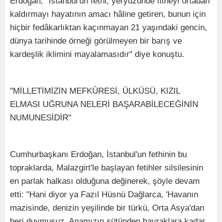
Erdoğan, "İstanbul'un fethi, yeryüzünde fitneyi ortadan
kaldırmayı hayatının amacı hâline getiren, bunun için
hiçbir fedâkarlıktan kaçınmayan 21 yaşındaki gencin,
dünya tarihinde örneği görülmeyen bir barış ve
kardeşlik iklimini mayalamasıdır" diye konuştu.
"MİLLETİMİZİN MEFKÛRESİ, ÜLKÜSÜ, KIZIL
ELMASI UĞRUNA NELERİ BAŞARABİLECEĞİNİN
NUMUNESİDİR"
Cumhurbaşkanı Erdoğan, İstanbul'un fethinin bu
topraklarda, Malazgirt'le başlayan fetihler silsilesinin
en parlak halkası olduğuna değinerek, şöyle devam
etti: "Hani diyor ya Fazıl Hüsnü Dağlarca, 'Havanın
mazisinde, denizin yeşilinde bir türkü, Orta Asya'dan
beri duymuşuz. Anamızın sütünden bayraklara kadar