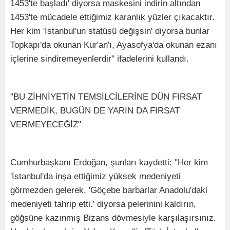
1453'te başladı' diyorsa maskesini indirin altından
1453'te mücadele ettiğimiz karanlık yüzler çıkacaktır.
Her kim 'İstanbul'un statüsü değişsin' diyorsa bunlar
Topkapı'da okunan Kur'an'ı, Ayasofya'da okunan ezanı
içlerine sindiremeyenlerdir" ifadelerini kullandı.
"BU ZİHNİYETİN TEMSİLCİLERİNE DÜN FIRSAT
VERMEDİK, BUGÜN DE YARIN DA FIRSAT
VERMEYECEĞİZ"
Cumhurbaşkanı Erdoğan, şunları kaydetti: "Her kim
'İstanbul'da inşa ettiğimiz yüksek medeniyeti
görmezden gelerek, 'Göçebe barbarlar Anadolu'daki
medeniyeti tahrip etti.' diyorsa pelerinini kaldırın,
göğsüne kazınmış Bizans dövmesiyle karşılaşırsınız.