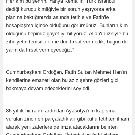
Her kim bu şehrin, Yahya Kemal'in 'Türk İstanbul'
dediği kurucu kimliğiyle bir sorun yaşıyorsa arka
planına baktığınızda aslında fetihle ve Fatih'le
hesaplaşma içinde olduğunu görürsünüz. Bunların kim
olduğunu hepimiz gayet iyi biliyoruz. Allah'ın izniyle bu
zihniyetin temsilcilerine dün fırsat vermedik, bugün de
yarın da fırsat vermeyeceğiz."
Cumhurbaşkanı Erdoğan, Fatih Sultan Mehmet Han'ın
kendilerine emaneti olan bu aziz şehre gözleri gibi
bakmaya devam edeceklerini söyledi.
86 yıllık hicranın ardından Ayasofya'nın kapısına
vurulan zincirleri parçaladıkları gibi kutlu fetihten ilham
alarak yeni zaferlere de imza atacaklarını belirten