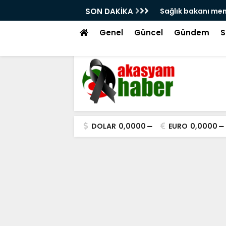
'na atama isyanı!
SON DAKİKA
Hacı bayram veli 
tekme!
Genel
Güncel
Gündem
S
DOLAR
0,0000
EURO
0,0000