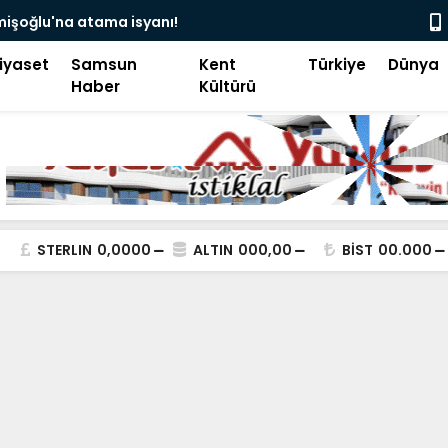
camii’nde siyaset, vatandaşın göğsüne uçan
Pakistan B
iyaset
Samsun
Kent
Türkiye
Dünya
Haber
Kültürü
STERLIN
0,0000
ALTIN
000,00
BİST
00.000