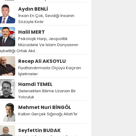
Aydın BENLİ
İnsan En Çok, Sevdiği İnsanın
Sözüyle Kırılır
Halil MERT
Psikolojik Harp, Jeopolitik
Mücadele Ve İslam Dünyasının
ybettiği Ortak Akıl…
Recep Ali AKSOYLU
Fiyatlandırmada Ölçüyü Kaçıran
İşletmeler
Hamdi TEMEL
Gelenekten Bilime Uzanan Bir
Yolculuk
Mehmet Nuri BİNGÖL
Kalbin Gerçek Sığınağı Allah'tır
Seyfettin BUDAK