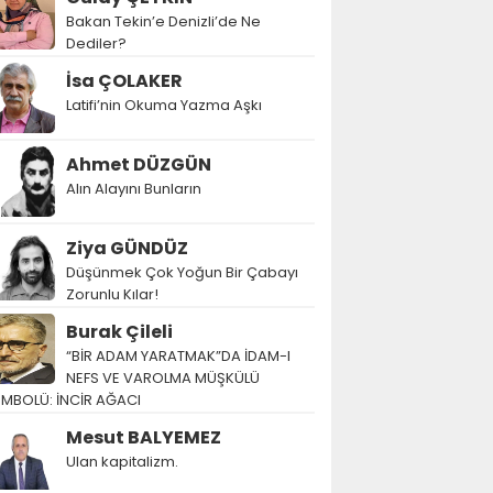
Bakan Tekin’e Denizli’de Ne
Dediler?
İsa ÇOLAKER
Latifi’nin Okuma Yazma Aşkı
Ahmet DÜZGÜN
Alın Alayını Bunların
Ziya GÜNDÜZ
Düşünmek Çok Yoğun Bir Çabayı
Zorunlu Kılar!
Burak Çileli
“BİR ADAM YARATMAK”DA İDAM-I
NEFS VE VAROLMA MÜŞKÜLÜ
EMBOLÜ: İNCİR AĞACI
Mesut BALYEMEZ
Ulan kapitalizm.