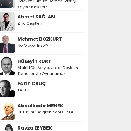
Hakikati Buldum Demek Tanrı’yı
Kaybetmek mi?
Ahmet SAĞLAM
Zina Çeşitleri
Mehmet BOZKURT
Ne Oluyor Bize!?
Hüseyin KURT
Atatürk’ün Adıyla, Üniter Devletin
Temelleriyle Oynanamaz
Fatih ORUÇ
TAGUT
Abdulkadir MENEK
Huzur Ve Sevginin Adresi: Aile
Ravza ZEYBEK