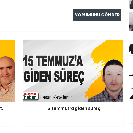
t,
15 Temmuz’a giden süreç
!