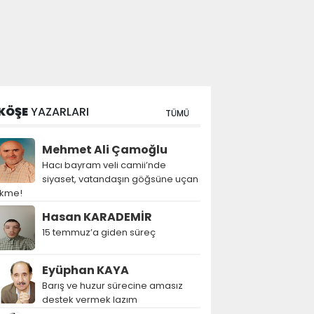
KÖŞE
YAZARLARI
TÜMÜ
Mehmet Ali Çamoğlu
Hacı bayram veli camii’nde
siyaset, vatandaşın göğsüne uçan
ekme!
Hasan KARADEMİR
15 temmuz’a giden süreç
Eyüphan KAYA
Barış ve huzur sürecine amasız
destek vermek lazım