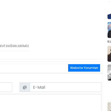
Ka
VÎ DEĞERLERIMIZ
Website Yorumları
Email
@