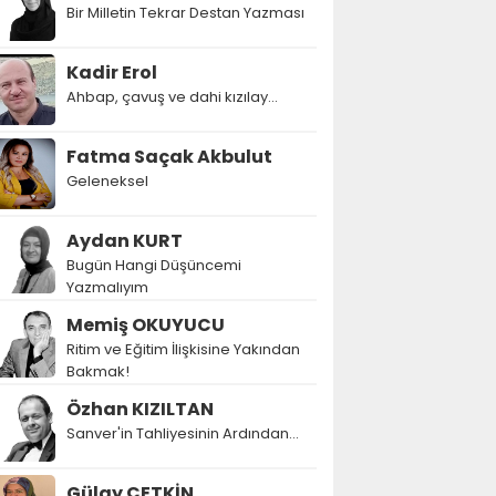
Bir Milletin Tekrar Destan Yazması
Kadir Erol
Ahbap, çavuş ve dahi kızılay...
Fatma Saçak Akbulut
Geleneksel
Aydan KURT
Bugün Hangi Düşüncemi
Yazmalıyım
Memiş OKUYUCU
Ritim ve Eğitim İlişkisine Yakından
Bakmak!
Özhan KIZILTAN
Sanver'in Tahliyesinin Ardından…
Gülay ÇETKİN