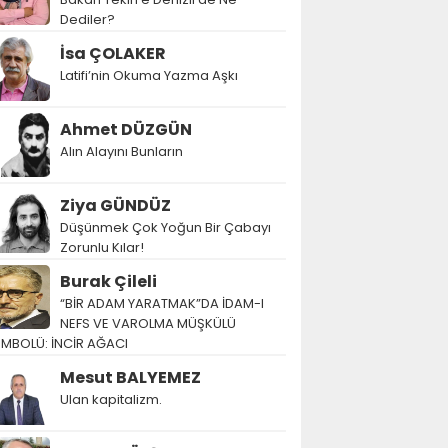
Dediler?
İsa ÇOLAKER
Latifi’nin Okuma Yazma Aşkı
Ahmet DÜZGÜN
Alın Alayını Bunların
Ziya GÜNDÜZ
Düşünmek Çok Yoğun Bir Çabayı
Zorunlu Kılar!
Burak Çileli
“BİR ADAM YARATMAK”DA İDAM-I
NEFS VE VAROLMA MÜŞKÜLÜ
EMBOLÜ: İNCİR AĞACI
Mesut BALYEMEZ
Ulan kapitalizm.