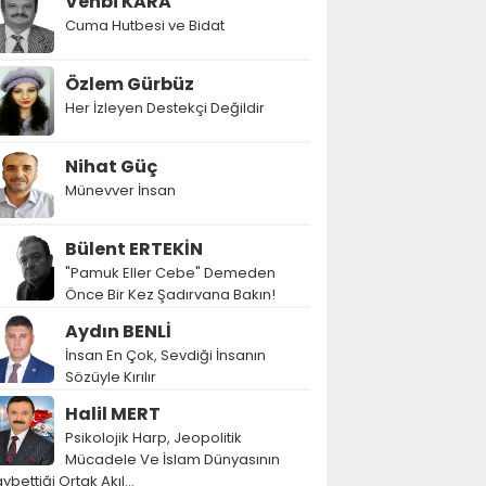
Vehbi KARA
Cuma Hutbesi ve Bidat
Özlem Gürbüz
Her İzleyen Destekçi Değildir
Nihat Güç
Münevver İnsan
Bülent ERTEKİN
"Pamuk Eller Cebe" Demeden
Önce Bir Kez Şadırvana Bakın!
Aydın BENLİ
İnsan En Çok, Sevdiği İnsanın
Sözüyle Kırılır
Halil MERT
Psikolojik Harp, Jeopolitik
Mücadele Ve İslam Dünyasının
ybettiği Ortak Akıl…