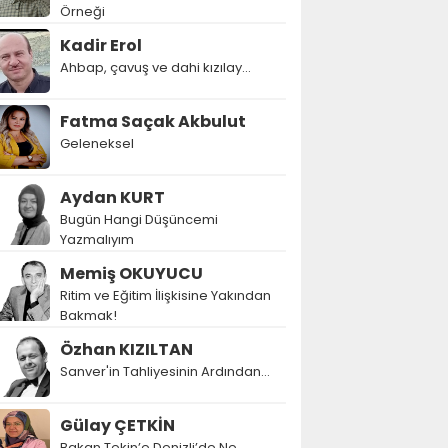
Örneği
Kadir Erol
Ahbap, çavuş ve dahi kızılay...
Fatma Saçak Akbulut
Geleneksel
Aydan KURT
Bugün Hangi Düşüncemi
Yazmalıyım
Memiş OKUYUCU
Ritim ve Eğitim İlişkisine Yakından
Bakmak!
Özhan KIZILTAN
Sanver'in Tahliyesinin Ardından…
Gülay ÇETKİN
Bakan Tekin’e Denizli’de Ne