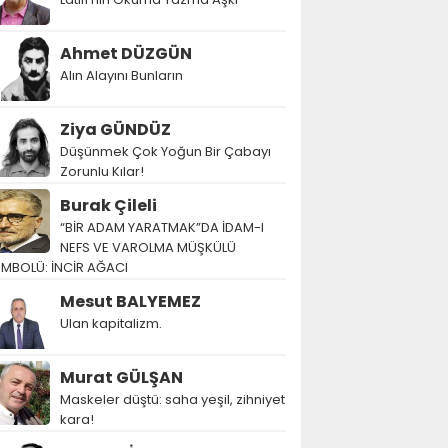
Ahmet DÜZGÜN
Alın Alayını Bunların
Ziya GÜNDÜZ
Düşünmek Çok Yoğun Bir Çabayı
Zorunlu Kılar!
Burak Çileli
“BİR ADAM YARATMAK”DA İDAM-I
NEFS VE VAROLMA MÜŞKÜLÜ
EMBOLÜ: İNCİR AĞACI
Mesut BALYEMEZ
Ulan kapitalizm.
Murat GÜLŞAN
Maskeler düştü: saha yeşil, zihniyet
kara!