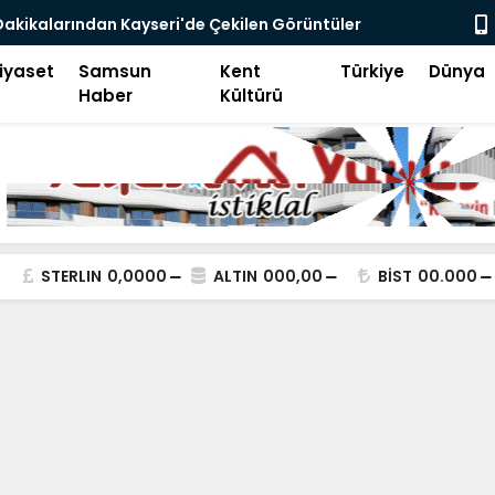
ni Avcılığı, Ego Enflasyonu ve Çelişkiler Çağı
iyaset
Samsun
Kent
Türkiye
Dünya
Haber
Kültürü
STERLIN
0,0000
ALTIN
000,00
BİST
00.000