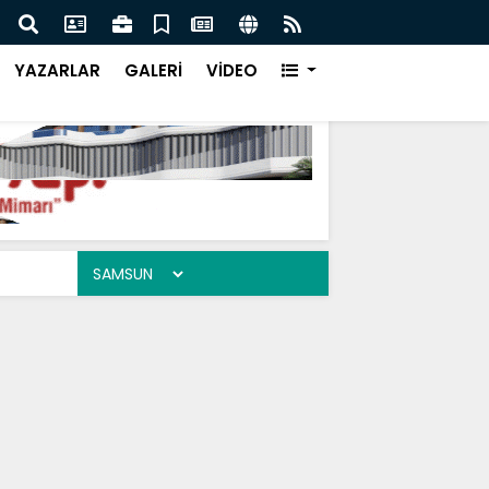
İFAM'da Büyük İcazet Heyecanı
YAZARLAR
GALERİ
VİDEO