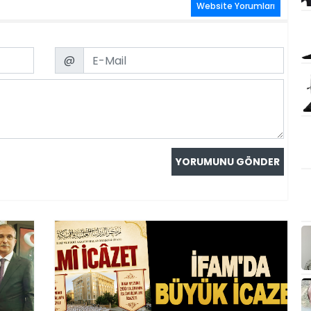
Website Yorumları
Email
@