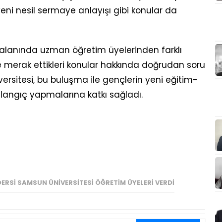
eni nesil sermaye anlayışı gibi konular da
i, alanında uzman öğretim üyelerinden farklı
 ve merak ettikleri konular hakkında doğrudan soru
rsitesi, bu buluşma ile gençlerin yeni eğitim-
şlangıç yapmalarına katkı sağladı.
DERSI SAMSUN ÜNIVERSITESI ÖĞRETIM ÜYELERI VERDI