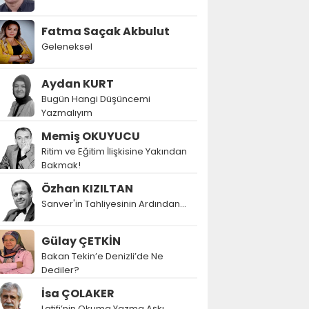
Fatma Saçak Akbulut
Geleneksel
Aydan KURT
Bugün Hangi Düşüncemi
Yazmalıyım
Memiş OKUYUCU
Ritim ve Eğitim İlişkisine Yakından
Bakmak!
Özhan KIZILTAN
Sanver'in Tahliyesinin Ardından…
Gülay ÇETKİN
Bakan Tekin’e Denizli’de Ne
Dediler?
İsa ÇOLAKER
Latifi’nin Okuma Yazma Aşkı