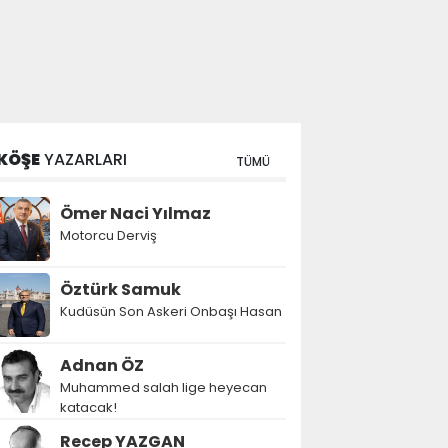
KÖŞE
YAZARLARI
TÜMÜ
Ömer Naci Yılmaz
Motorcu Derviş
Öztürk Samuk
Kudüsün Son Askeri Onbaşı Hasan
Adnan ÖZ
Muhammed salah lige heyecan
katacak!
Recep YAZGAN