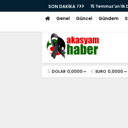
un İlk Dakikalarından Kayseri'de Çekilen Görüntüler
SON DAKİKA
Beğe
tı! Ferhat Çakır'ın Meydandaki Çağrısı Kamerada
Genel
Güncel
Gündem
S
DOLAR
0,0000
EURO
0,0000