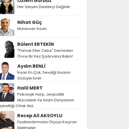
Özlem Gürbüz
Her İzleyen Destekçi Değildir
Nihat Güç
Münevver İnsan
Bülent ERTEKİN
"Pamuk Eller Cebe" Demeden
Önce Bir Kez Şadırvana Bakın!
Aydın BENLİ
İnsan En Çok, Sevdiği İnsanın
Sözüyle Kırılır
Halil MERT
Psikolojik Harp, Jeopolitik
Mücadele Ve İslam Dünyasının
ybettiği Ortak Akıl…
Recep Ali AKSOYLU
Fiyatlandırmada Ölçüyü Kaçıran
İşletmeler