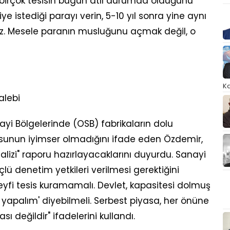
birçok tesisin bugün atıl durumda olduğunu
e istediği parayı verin, 5-10 yıl sonra yine aynı
ırız. Mesele paranın musluğunu açmak değil, o
Ka
alebi
yi Bölgelerinde (OSB) fabrikaların dolu
osunun iyimser olmadığını ifade eden Özdemir,
alizi" raporu hazırlayacaklarını duyurdu. Sanayi
lü denetim yetkileri verilmesi gerektiğini
eyfi tesis kuramamalı. Devlet, kapasitesi dolmuş
çi yapalım' diyebilmeli. Serbest piyasa, her önüne
ı değildir" ifadelerini kullandı.