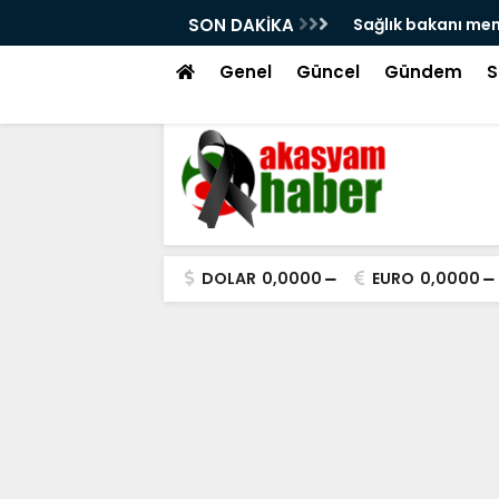
'na atama isyanı!
SON DAKİKA
Hacı bayram veli 
tekme!
Genel
Güncel
Gündem
S
DOLAR
0,0000
EURO
0,0000