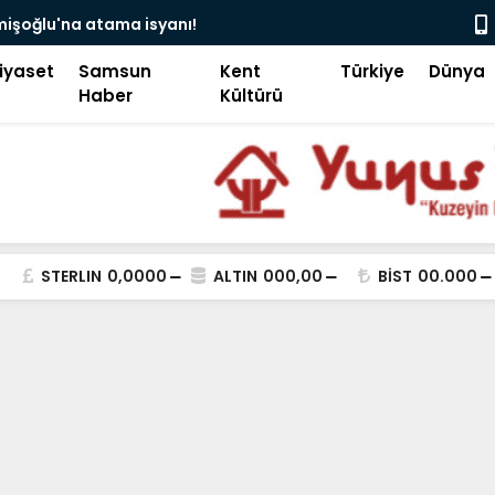
camii’nde siyaset, vatandaşın göğsüne uçan
Pakistan B
iyaset
Samsun
Kent
Türkiye
Dünya
Haber
Kültürü
STERLIN
0,0000
ALTIN
000,00
BİST
00.000