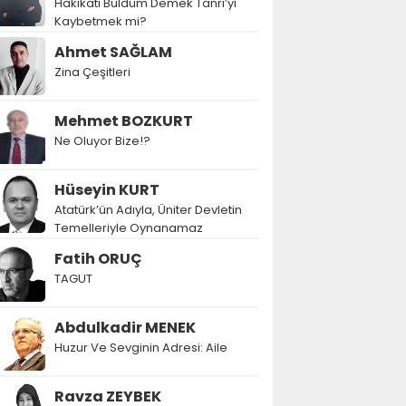
Hakikati Buldum Demek Tanrı’yı
Kaybetmek mi?
Ahmet SAĞLAM
Zina Çeşitleri
Mehmet BOZKURT
Ne Oluyor Bize!?
Hüseyin KURT
Atatürk’ün Adıyla, Üniter Devletin
Temelleriyle Oynanamaz
Fatih ORUÇ
TAGUT
Abdulkadir MENEK
Huzur Ve Sevginin Adresi: Aile
Ravza ZEYBEK