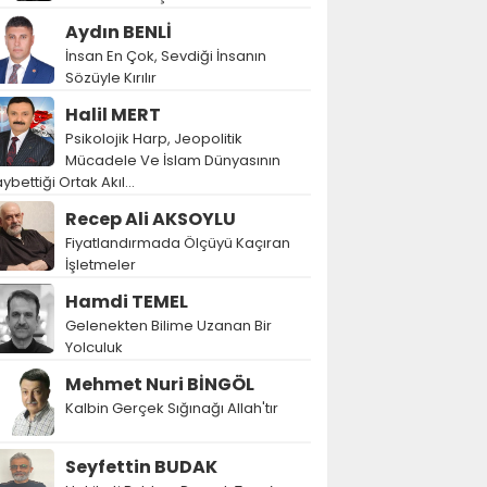
Aydın BENLİ
İnsan En Çok, Sevdiği İnsanın
Sözüyle Kırılır
Halil MERT
Psikolojik Harp, Jeopolitik
Mücadele Ve İslam Dünyasının
ybettiği Ortak Akıl…
Recep Ali AKSOYLU
Fiyatlandırmada Ölçüyü Kaçıran
İşletmeler
Hamdi TEMEL
Gelenekten Bilime Uzanan Bir
Yolculuk
Mehmet Nuri BİNGÖL
Kalbin Gerçek Sığınağı Allah'tır
Seyfettin BUDAK