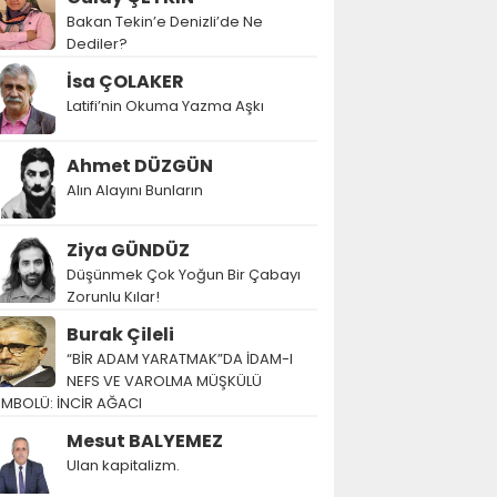
Bakan Tekin’e Denizli’de Ne
Dediler?
İsa ÇOLAKER
Latifi’nin Okuma Yazma Aşkı
Ahmet DÜZGÜN
Alın Alayını Bunların
Ziya GÜNDÜZ
Düşünmek Çok Yoğun Bir Çabayı
Zorunlu Kılar!
Burak Çileli
“BİR ADAM YARATMAK”DA İDAM-I
NEFS VE VAROLMA MÜŞKÜLÜ
EMBOLÜ: İNCİR AĞACI
Mesut BALYEMEZ
Ulan kapitalizm.