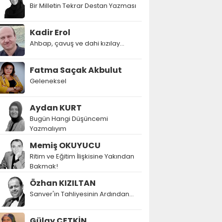
Bir Milletin Tekrar Destan Yazması
Kadir Erol
Ahbap, çavuş ve dahi kızılay...
Fatma Saçak Akbulut
Geleneksel
Aydan KURT
Bugün Hangi Düşüncemi
Yazmalıyım
Memiş OKUYUCU
Ritim ve Eğitim İlişkisine Yakından
Bakmak!
Özhan KIZILTAN
Sanver'in Tahliyesinin Ardından…
Gülay ÇETKİN