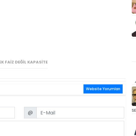
K FAIZ DEĞIL KAPASITE
Website Yorumları
Email
S
@