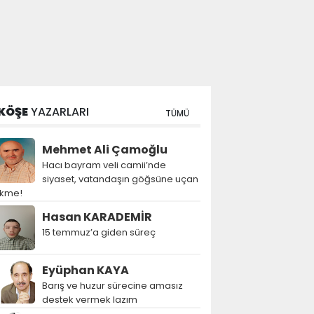
KÖŞE
YAZARLARI
TÜMÜ
Mehmet Ali Çamoğlu
Hacı bayram veli camii’nde
siyaset, vatandaşın göğsüne uçan
ekme!
Hasan KARADEMİR
15 temmuz’a giden süreç
Eyüphan KAYA
Barış ve huzur sürecine amasız
destek vermek lazım