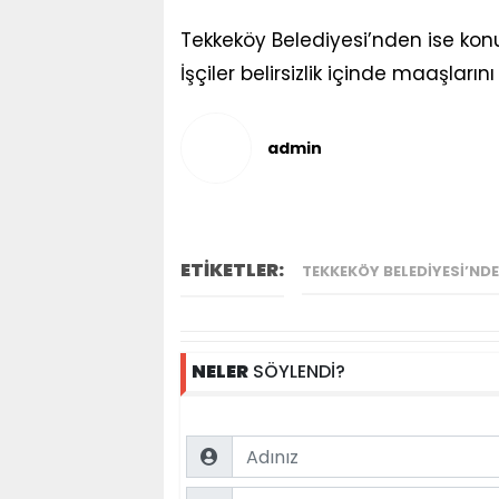
Tekkeköy Belediyesi’nden ise konu
İşçiler belirsizlik içinde maaşlar
admin
ETİKETLER:
TEKKEKÖY BELEDIYESI’NDE
NELER
SÖYLENDİ?
Name
Comment