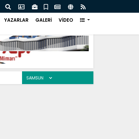
le Sahada Olacağız
Atak
YAZARLAR
GALERİ
VİDEO