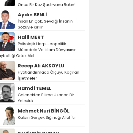
Önce Bir Kez Şadırvana Bakın!
Aydın BENLİ
İnsan En Çok, Sevdiği İnsanın
Sözüyle Kırılır
Halil MERT
Psikolojik Harp, Jeopolitik
Mücadele Ve İslam Dünyasının
ybettiği Ortak Akıl…
Recep Ali AKSOYLU
Fiyatlandırmada Ölçüyü Kaçıran
İşletmeler
Hamdi TEMEL
Gelenekten Bilime Uzanan Bir
Yolculuk
Mehmet Nuri BİNGÖL
Kalbin Gerçek Sığınağı Allah'tır