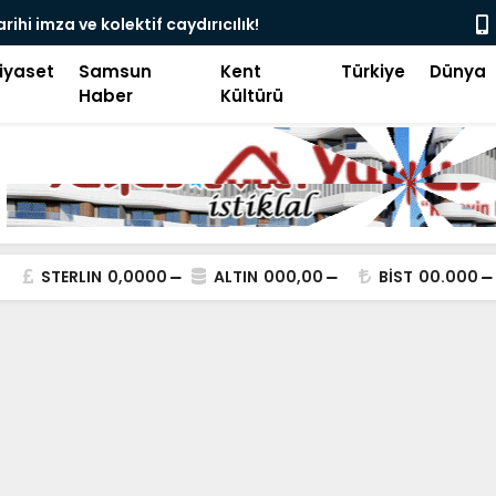
 Mescid Görmek İstemeyenler Sinagog Mu
Kimliğimiz
iyaset
Samsun
Kent
Türkiye
Dünya
Haber
Kültürü
STERLIN
0,0000
ALTIN
000,00
BİST
00.000