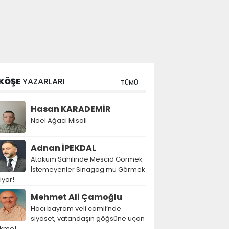
KÖŞE
YAZARLARI
TÜMÜ
Hasan KARADEMİR
Noel Ağaci Misali
Adnan İPEKDAL
Atakum Sahilinde Mescid Görmek
İstemeyenler Sinagog mu Görmek
tiyor!
Mehmet Ali Çamoğlu
Hacı bayram veli camii’nde
siyaset, vatandaşın göğsüne uçan
ekme!