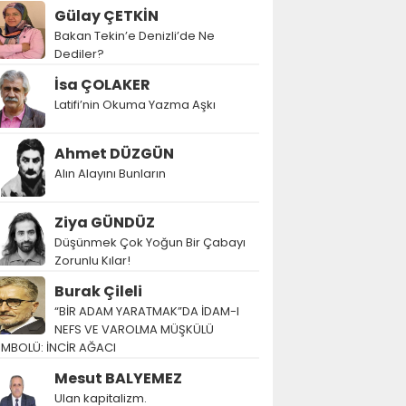
Gülay ÇETKİN
Bakan Tekin’e Denizli’de Ne
Dediler?
İsa ÇOLAKER
Latifi’nin Okuma Yazma Aşkı
Ahmet DÜZGÜN
Alın Alayını Bunların
Ziya GÜNDÜZ
Düşünmek Çok Yoğun Bir Çabayı
Zorunlu Kılar!
Burak Çileli
“BİR ADAM YARATMAK”DA İDAM-I
NEFS VE VAROLMA MÜŞKÜLÜ
EMBOLÜ: İNCİR AĞACI
Mesut BALYEMEZ
Ulan kapitalizm.