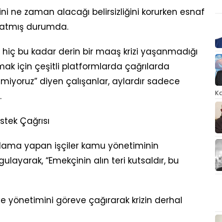
ni ne zaman alacağı belirsizliğini korurken esnaf
apatmış durumda.
 hiç bu kadar derin bir maaş krizi yaşanmadığı
yurmak için çeşitli platformlarda çağrılarda
miyoruz” diyen çalışanlar, aylardır sadece
Ka
.
stek Çağrısı
klama yapan işçiler kamu yönetiminin
ulayarak, “Emekçinin alın teri kutsaldır, bu
iye yönetimini göreve çağırarak krizin derhal