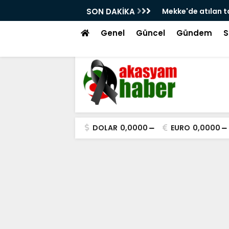
za ve kolektif caydırıcılık!
SON DAKİKA
Atakum Sahilinde
Görmek İstiyor!
Genel
Güncel
Gündem
S
DOLAR
0,0000
EURO
0,0000