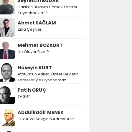
Seyfettin BUDAK
Hakikati Buldum Demek Tanrı’yı
Kaybetmek mi?
Ahmet SAĞLAM
Zina Çeşitleri
Mehmet BOZKURT
Ne Oluyor Bize!?
Hüseyin KURT
Atatürk’ün Adıyla, Üniter Devletin
Temelleriyle Oynanamaz
Fatih ORUÇ
TAGUT
Abdulkadir MENEK
Huzur Ve Sevginin Adresi: Aile