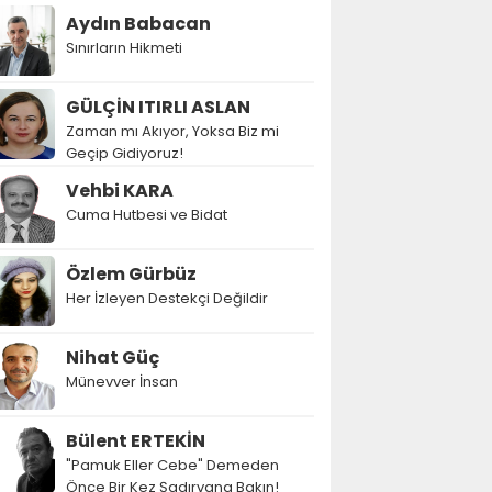
Aydın Babacan
Sınırların Hikmeti
GÜLÇİN ITIRLI ASLAN
Zaman mı Akıyor, Yoksa Biz mi
Geçip Gidiyoruz!
Vehbi KARA
Cuma Hutbesi ve Bidat
Özlem Gürbüz
Her İzleyen Destekçi Değildir
Nihat Güç
Münevver İnsan
Bülent ERTEKİN
"Pamuk Eller Cebe" Demeden
Önce Bir Kez Şadırvana Bakın!