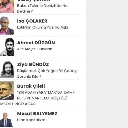
Bakan Tekin’e Denizli’de Ne
Dediler?
İsa ÇOLAKER
Latifi’nin Okuma Yazma Aşkı
Ahmet DÜZGÜN
Alın Alayını Bunların
Ziya GÜNDÜZ
Düşünmek Çok Yoğun Bir Çabayı
Zorunlu Kılar!
Burak Çileli
“BİR ADAM YARATMAK”DA İDAM-I
NEFS VE VAROLMA MÜŞKÜLÜ
EMBOLÜ: İNCİR AĞACI
Mesut BALYEMEZ
Ulan kapitalizm.