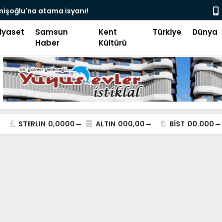
mişoğlu'na atama isyanı!
Hacı bayra
tekme!
iyaset
Samsun
Kent
Türkiye
Dünya
Haber
Kültürü
STERLIN
0,0000
ALTIN
000,00
BİST
00.000