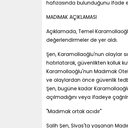
hafızasında bulunduğunu ifade et
MADIMAK AÇIKLAMASI
Açıklamada, Temel Karamollaoğlu'
değerlendirmeler de yer aldı.
Şen, Karamollaoğlu'nun olaylar s
hatırlatarak, güvenlikten kolluk k
Karamollaoğlu'nun Madımak Oteli'n
ve olaylardan önce güvenlik tedbir
Şen, bugüne kadar Karamollaoğlu
açılmadığını veya ifadeye çağrıl
"Madımak ortak acıdır"
Salih Şen, Sivas'ta yaşanan Madım