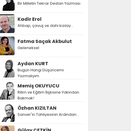
Bir Milletin Tekrar Destan Yazması
Kadir Erol
Ahbap, çavuş ve dahi kızılay...
Fatma Saçak Akbulut
Geleneksel
Aydan KURT
Bugün Hangi Düşüncemi
Yazmalıyım
Memiş OKUYUCU
Ritim ve Eğitim İlişkisine Yakından
Bakmak!
Özhan KIZILTAN
Sanver'in Tahliyesinin Ardından…
Gülay ÇETKİN