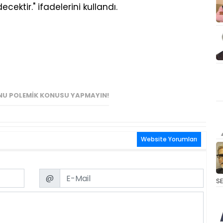
ecektir." ifadelerini kullandı.
U POLEMIK KONUSU YAPMAYIN!
Website Yorumları
Email
@
S