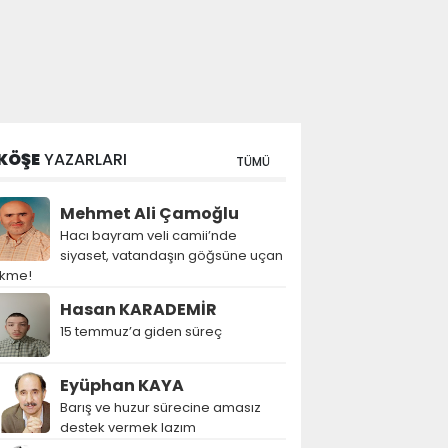
KÖŞE
YAZARLARI
TÜMÜ
Mehmet Ali Çamoğlu
Hacı bayram veli camii’nde
siyaset, vatandaşın göğsüne uçan
ekme!
Hasan KARADEMİR
15 temmuz’a giden süreç
Eyüphan KAYA
Barış ve huzur sürecine amasız
destek vermek lazım