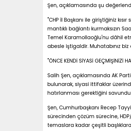
Şen, açıklamasında şu değerlend
"CHP İl Başkanı ile giriştiğiniz kıs
mantıklı bağlantı kurmaksızın Saa
Temel Karamollaoğlu'nu dâhil et
abesle iştigaldir. Muhatabınız biz d
"ÖNCE KENDİ SİYASİ GEÇMİŞİNİZİ HA
Salih Şen, açıklamasında AK Parti
bulunarak, siyasi ittifaklar üzerin
hatırlanması gerektiğini savundu
Şen, Cumhurbaşkanı Recep Tayyip 
sürecinden çözüm sürecine, HDP/
temaslara kadar çeşitli başlıkla