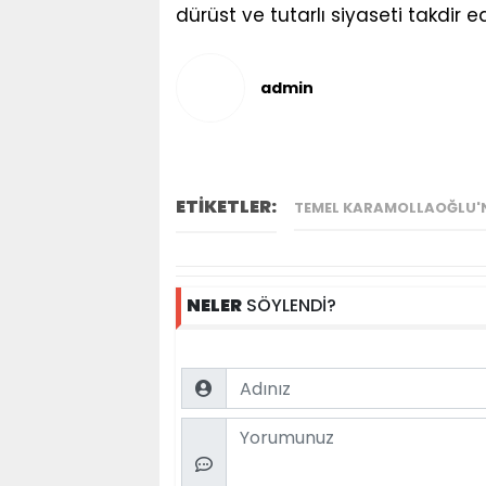
dürüst ve tutarlı siyaseti takdir ed
admin
ETİKETLER:
TEMEL KARAMOLLAOĞLU'N
NELER
SÖYLENDİ?
Name
Comment