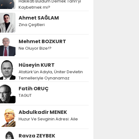
Hakikati Buldum Demek Tanrı’yı
Kaybetmek mi?
Ahmet SAĞLAM
Zina Çeşitleri
Mehmet BOZKURT
Ne Oluyor Bize!?
Hüseyin KURT
Atatürk’ün Adıyla, Üniter Devletin
Temelleriyle Oynanamaz
Fatih ORUÇ
TAGUT
Abdulkadir MENEK
Huzur Ve Sevginin Adresi: Aile
Ravza ZEYBEK