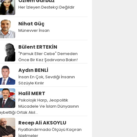
Özlem Gürbüz
Her İzleyen Destekçi Değildir
Nihat Güç
Münevver İnsan
Bülent ERTEKİN
"Pamuk Eller Cebe" Demeden
Önce Bir Kez Şadırvana Bakın!
Aydın BENLİ
İnsan En Çok, Sevdiği İnsanın
Sözüyle Kırılır
Halil MERT
Psikolojik Harp, Jeopolitik
Mücadele Ve İslam Dünyasının
ybettiği Ortak Akıl…
Recep Ali AKSOYLU
Fiyatlandırmada Ölçüyü Kaçıran
İşletmeler