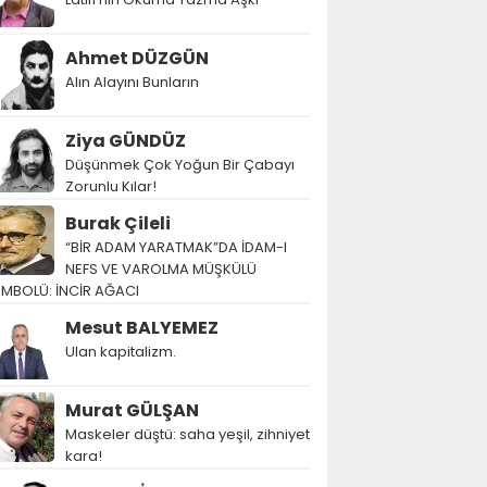
Ahmet DÜZGÜN
Alın Alayını Bunların
Ziya GÜNDÜZ
Düşünmek Çok Yoğun Bir Çabayı
Zorunlu Kılar!
Burak Çileli
“BİR ADAM YARATMAK”DA İDAM-I
NEFS VE VAROLMA MÜŞKÜLÜ
EMBOLÜ: İNCİR AĞACI
Mesut BALYEMEZ
Ulan kapitalizm.
Murat GÜLŞAN
Maskeler düştü: saha yeşil, zihniyet
kara!