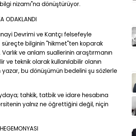
bilgi nizamı"na dönüştürüyor.
YA ODAKLANDI
nayi Devrimi ve Kantçı felsefeyle
bu süreçte bilginin "hikmet"ten koparak
. Varlık ve anlam suallerinin araştırmanın
ir ve teknik olarak kullanılabilir olanın
n yazar, bu dönüşümün bedelini şu sözlerle
ydaya; tahkik, tatbik ve idare hesabına
sitenin yalnız ne öğrettiğini değil, niçin
T HEGEMONYASI