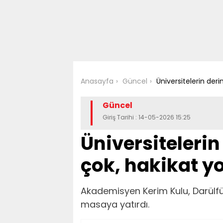
Anasayfa
Güncel
Üniversitelerin deri
Güncel
Giriş Tarihi : 14-05-2026 15:25
Üniversitelerin
çok, hakikat y
Akademisyen Kerim Kulu, Darülf
masaya yatırdı.