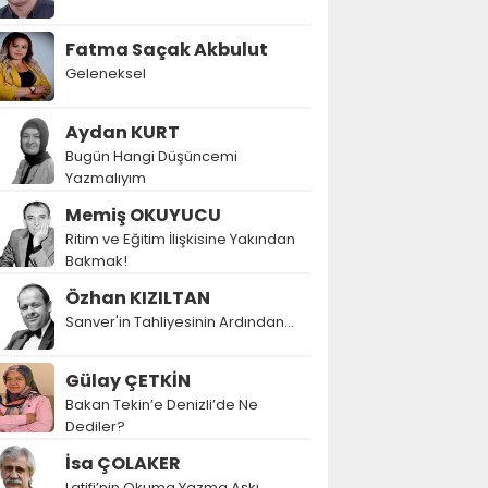
Fatma Saçak Akbulut
Geleneksel
Aydan KURT
Bugün Hangi Düşüncemi
Yazmalıyım
Memiş OKUYUCU
Ritim ve Eğitim İlişkisine Yakından
Bakmak!
Özhan KIZILTAN
Sanver'in Tahliyesinin Ardından…
Gülay ÇETKİN
Bakan Tekin’e Denizli’de Ne
Dediler?
İsa ÇOLAKER
Latifi’nin Okuma Yazma Aşkı