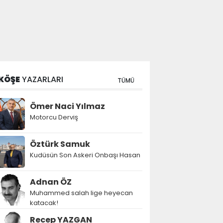
KÖŞE
YAZARLARI
TÜMÜ
Ömer Naci Yılmaz
Motorcu Derviş
Öztürk Samuk
Kudüsün Son Askeri Onbaşı Hasan
Adnan ÖZ
Muhammed salah lige heyecan
katacak!
Recep YAZGAN