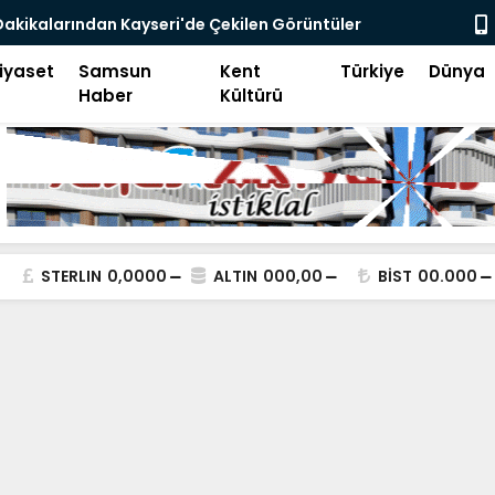
go Enflasyonu ve Çelişkiler Çağı
İFAM'da Bü
iyaset
Samsun
Kent
Türkiye
Dünya
Haber
Kültürü
STERLIN
0,0000
ALTIN
000,00
BİST
00.000