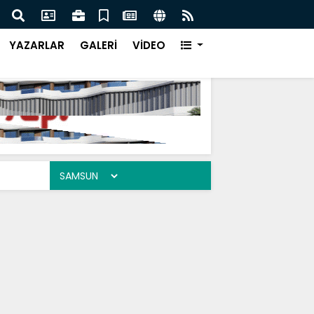
yük İcazet Heyecanı
Kudü
YAZARLAR
GALERİ
VİDEO