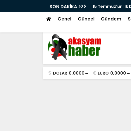
larından Kayseri'de Çekilen Görüntüler
SON DAKİKA
Beğeni Avcılığı, E
kır'ın Meydandaki Çağrısı Kamerada
Genel
Güncel
Gündem
S
DOLAR
0,0000
EURO
0,0000