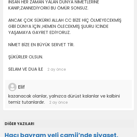
İNSAN HER ZAMAN YALAN DÜNYA NİMETLERİNE
KANIP,ZANNEDİYORKİ BU ÖMÜR SONSUZ.
ANCAK ÇOK SÜKÜRKİ ALLAH CC BİZE HİÇ ÖLMEYECEKMİŞ
GİBİ DÜNYA İÇİN ,HEMEN ÖLECEKMİŞ ŞUURU İCİNDE
YAŞAMAYA GAYRET EDİYORUZ.
NİMET BİZE EN BÜYÜK SERVET TİR.
ŞÜKÜRLER OLSUN.
SELAM VE DUA İLE
2 ay önce
Elif
kazanacak olanlar, yalnızca dürüst kalanlar ve kalbini
temiz tutanlardır.
2 ay önce
DİĞER YAZILARI
Hacı bayram veli camii’nde siyaset,