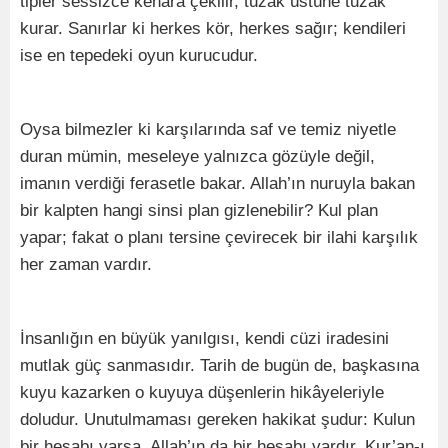
tipler sessizce kenara çekilir, tuzak üstüne tuzak
kurar. Sanırlar ki herkes kör, herkes sağır; kendileri
ise en tepedeki oyun kurucudur.
Oysa bilmezler ki karşılarında saf ve temiz niyetle
duran mümin, meseleye yalnızca gözüyle değil,
imanın verdiği ferasetle bakar. Allah’ın nuruyla bakan
bir kalpten hangi sinsi plan gizlenebilir? Kul plan
yapar; fakat o planı tersine çevirecek bir ilahi karşılık
her zaman vardır.
İnsanlığın en büyük yanılgısı, kendi cüzi iradesini
mutlak güç sanmasıdır. Tarih de bugün de, başkasına
kuyu kazarken o kuyuya düşenlerin hikâyeleriyle
doludur. Unutulmaması gereken hakikat şudur: Kulun
bir hesabı varsa, Allah’ın da bir hesabı vardır. Kur’an-ı