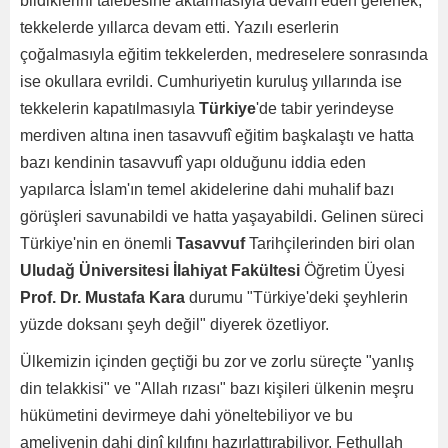
bildiklerini talebesine aktarmasıyla devam eden gelenek,
tekkelerde yıllarca devam etti. Yazılı eserlerin
çoğalmasıyla eğitim tekkelerden, medreselere sonrasında
ise okullara evrildi. Cumhuriyetin kuruluş yıllarında ise
tekkelerin kapatılmasıyla
Türkiye
'de tabir yerindeyse
merdiven altına inen tasavvufî eğitim başkalaştı ve hatta
bazı kendinin tasavvufî yapı olduğunu iddia eden
yapılarca İslam'ın temel akidelerine dahi muhalif bazı
görüşleri savunabildi ve hatta yaşayabildi. Gelinen süreci
Türkiye'nin en önemli
Tasavvuf
Tarihçilerinden biri olan
Uludağ Üniversitesi İlahiyat Fakültesi
Öğretim Üyesi
Prof. Dr. Mustafa Kara
durumu "Türkiye'deki şeyhlerin
yüzde doksanı şeyh değil" diyerek özetliyor.
Ülkemizin içinden geçtiği bu zor ve zorlu süreçte "yanlış
din telakkisi" ve "Allah rızası" bazı kişileri ülkenin meşru
hükümetini devirmeye dahi yöneltebiliyor ve bu
ameliyenin dahi dinî kılıfını hazırlattırabiliyor. Fethullah