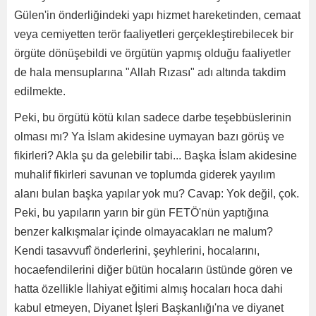
Gülen'in önderliğindeki yapı hizmet hareketinden, cemaat
veya cemiyetten terör faaliyetleri gerçekleştirebilecek bir
örgüte dönüşebildi ve örgütün yapmış olduğu faaliyetler
de hala mensuplarına "Allah Rızası" adı altında takdim
edilmekte.
Peki, bu örgütü kötü kılan sadece darbe teşebbüslerinin
olması mı? Ya İslam akidesine uymayan bazı görüş ve
fikirleri? Akla şu da gelebilir tabi... Başka İslam akidesine
muhalif fikirleri savunan ve toplumda giderek yayılım
alanı bulan başka yapılar yok mu? Cavap: Yok değil, çok.
Peki, bu yapıların yarın bir gün FETÖ'nün yaptığına
benzer kalkışmalar içinde olmayacakları ne malum?
Kendi tasavvufî önderlerini, şeyhlerini, hocalarını,
hocaefendilerini diğer bütün hocaların üstünde gören ve
hatta özellikle İlahiyat eğitimi almış hocaları hoca dahi
kabul etmeyen, Diyanet İşleri Başkanlığı'na ve diyanet