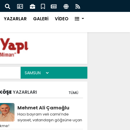
i camii’nde siyaset, vatandaşın göğsüne uçan
Pakistan 
YAZARLAR
GALERİ
VİDEO
KÖŞE
YAZARLARI
TÜMÜ
Mehmet Ali Çamoğlu
Hacı bayram veli camii’nde
siyaset, vatandaşın göğsüne uçan
ekme!