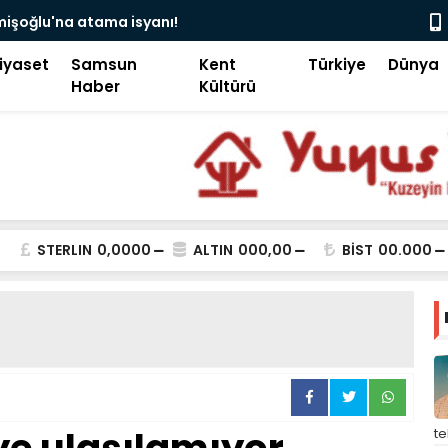
lu'na atama isyanı!
Hacı bayram vel
tekme!
iyaset
Samsun
Kent
Türkiye
Dünya
Haber
Kültürü
STERLIN
0,0000
ALTIN
000,00
BİST
00.000
t