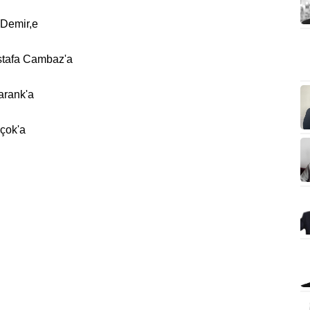
Demir,e
ustafa Cambaz'a
arank'a
lçok'a