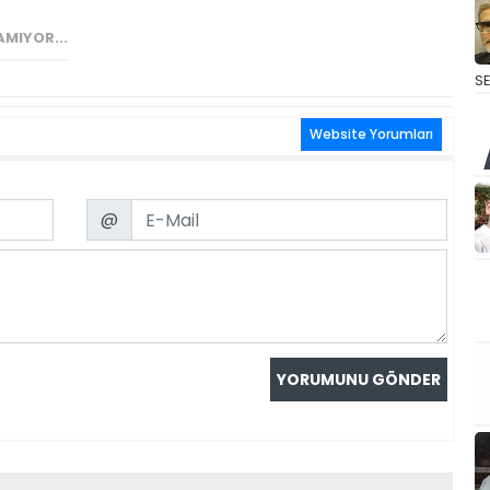
AMIYOR...
S
Website Yorumları
Email
@