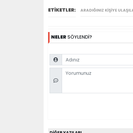
ETİKETLER:
ARADIĞINIZ KIŞIYE ULAŞIL
NELER
SÖYLENDİ?
Name
Comment
DİĞER YAZILARI