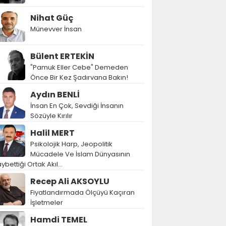
Nihat Güç
Münevver İnsan
Bülent ERTEKİN
"Pamuk Eller Cebe" Demeden
Önce Bir Kez Şadırvana Bakın!
Aydın BENLİ
İnsan En Çok, Sevdiği İnsanın
Sözüyle Kırılır
Halil MERT
Psikolojik Harp, Jeopolitik
Mücadele Ve İslam Dünyasının
ybettiği Ortak Akıl…
Recep Ali AKSOYLU
Fiyatlandırmada Ölçüyü Kaçıran
İşletmeler
Hamdi TEMEL