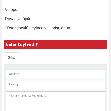
Ve öpün...
Doyasıya öpün...
"Yeter çocuk" deyince ye kadar, öpün.
Neler Söylendi?
Site