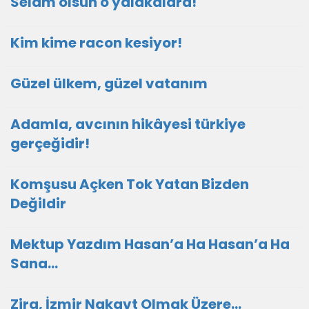
Selâm olsun o yalakalara!
Kim kime racon kesiyor!
Güzel ülkem, güzel vatanım
Adamla, avcının hikâyesi türkiye
gerçeğidir!
Komşusu Açken Tok Yatan Bizden
Değildir
Mektup Yazdım Hasan’a Ha Hasan’a Ha
Sana…
Zira, İzmir Nakavt Olmak Üzere…