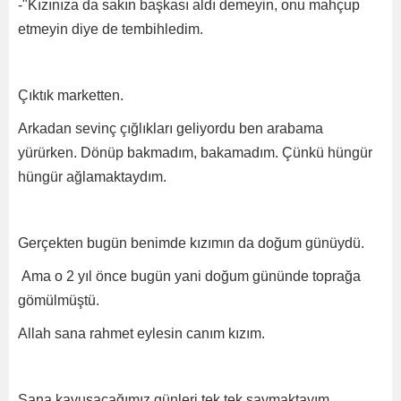
-"Kızınıza da sakın başkası aldı demeyin, onu mahçup
etmeyin diye de tembihledim.
Çıktık marketten.
Arkadan sevinç çığlıkları geliyordu ben arabama
yürürken. Dönüp bakmadım, bakamadım. Çünkü hüngür
hüngür ağlamaktaydım.
Gerçekten bugün benimde kızımın da doğum günüydü.
Ama o 2 yıl önce bugün yani doğum gününde toprağa
gömülmüştü.
Allah sana rahmet eylesin canım kızım.
Sana kavuşacağımız günleri tek tek saymaktayım.