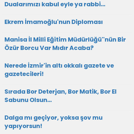
Dualarımızı kabul eyle ya rabbi...
Ekrem İmamoğlu'nun Diploması
Manisa İl Milli Eğitim Müdürlüğü''nün Bir
Özür Borcu Var Mıdır Acaba?
Nerede İzmir'in altı okkalı gazete ve
gazetecileri!
Sırada Bor Deterjan, Bor Matik, Bor El
Sabunu Olsun…
Dalga mı geçiyor, yoksa şov mu
yapıyorsun!