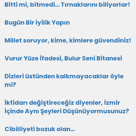
Bitti mi, bitmedi... Tırnaklarını biliyorlar!
Bugün Bir İyilik Yapın
Millet soruyor, kime, kimlere güvendiniz!
Vurur Yüze İfadesi, Bulur Seni Bitanesi
Dizleri üstünden kalkmayacaklar öyle
mi?
İktidarı değiştireceğiz diyenler, İzmir
İçinde Aynı Şeyleri Düşünüyormusunuz?
Cibilliyeti bozuk olan...