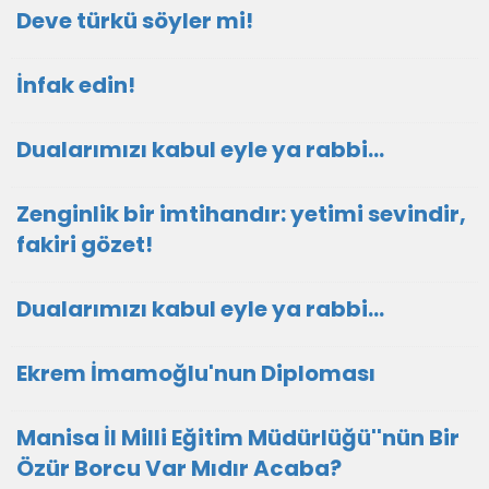
Deve türkü söyler mi!
İnfak edin!
Dualarımızı kabul eyle ya rabbi...
Zenginlik bir imtihandır: yetimi sevindir,
fakiri gözet!
Dualarımızı kabul eyle ya rabbi...
Ekrem İmamoğlu'nun Diploması
Manisa İl Milli Eğitim Müdürlüğü''nün Bir
Özür Borcu Var Mıdır Acaba?