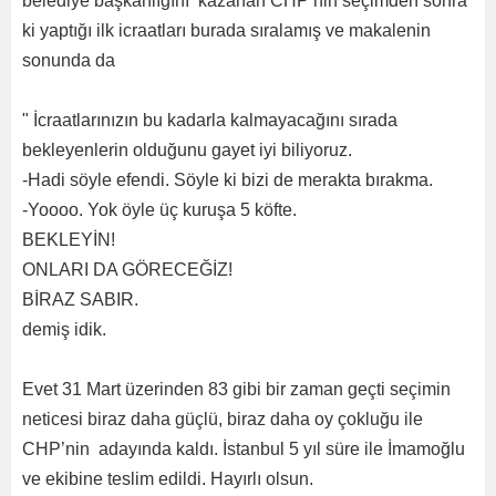
belediye başkanlığını kazanan CHP nin seçimden sonra
ki yaptığı ilk icraatları burada sıralamış ve makalenin
sonunda da
" İcraatlarınızın bu kadarla kalmayacağını sırada
bekleyenlerin olduğunu gayet iyi biliyoruz.
-Hadi söyle efendi. Söyle ki bizi de merakta bırakma.
-Yoooo. Yok öyle üç kuruşa 5 köfte.
BEKLEYİN!
ONLARI DA GÖRECEĞİZ!
BİRAZ SABIR.
demiş idik.
Evet 31 Mart üzerinden 83 gibi bir zaman geçti seçimin
neticesi biraz daha güçlü, biraz daha oy çokluğu ile
CHP’nin adayında kaldı. İstanbul 5 yıl süre ile İmamoğlu
ve ekibine teslim edildi. Hayırlı olsun.