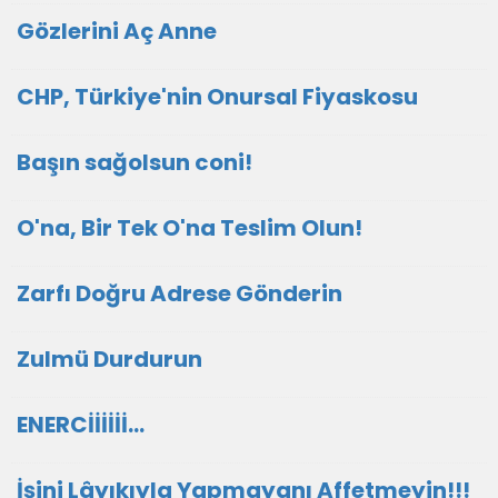
Gözlerini Aç Anne
CHP, Türkiye'nin Onursal Fiyaskosu
Başın sağolsun coni!
O'na, Bir Tek O'na Teslim Olun!
Zarfı Doğru Adrese Gönderin
Zulmü Durdurun
ENERCİİİİİİ...
İşini Lâyıkıyla Yapmayanı Affetmeyin!!!