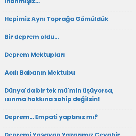
inanmışız...
Hepimiz Aynı Toprağa Gömüldük
Bir deprem oldu...
Deprem Mektupları
Acılı Babanın Mektubu
Dünya'da bir tek mü'min üşüyorsa,
ısınma hakkına sahip değilsin!
Deprem... Empati yaptınız mı?
Depremi Yaşayan Yazarımız Cevahir