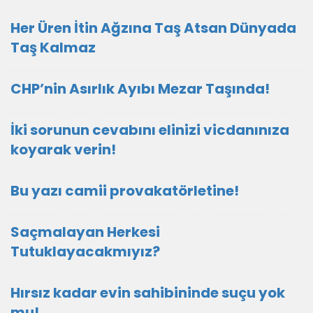
Her Üren İtin Ağzına Taş Atsan Dünyada
Taş Kalmaz
CHP’nin Asırlık Ayıbı Mezar Taşında!
İki sorunun cevabını elinizi vicdanınıza
koyarak verin!
Bu yazı camii provakatörletine!
Saçmalayan Herkesi
Tutuklayacakmıyız?
Hırsız kadar evin sahibininde suçu yok
mu!