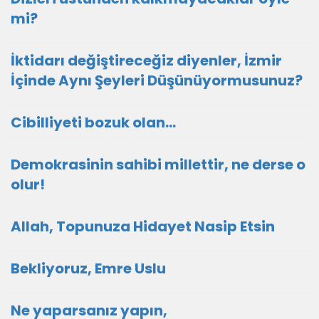
mi?
İktidarı değiştireceğiz diyenler, İzmir
İçinde Aynı Şeyleri Düşünüyormusunuz?
Cibilliyeti bozuk olan...
Demokrasinin sahibi millettir, ne derse o
olur!
Allah, Topunuza Hidayet Nasip Etsin
Bekliyoruz, Emre Uslu
Ne yaparsanız yapın,