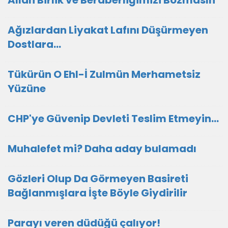
Allah Birlik ve Beraberliğimizi Bozmasın
Ağızlardan Liyakat Lafını Düşürmeyen
Dostlara...
Tükürün O Ehl-İ Zulmün Merhametsiz
Yüzüne
CHP'ye Güvenip Devleti Teslim Etmeyin…
Muhalefet mi? Daha aday bulamadı
Gözleri Olup Da Görmeyen Basireti
Bağlanmışlara İşte Böyle Giydirilir
Parayı veren düdüğü çalıyor!