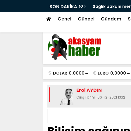
si Ruhsat Tartışmaları
SON DAKİKA
Sağlık bakanı me
Genel
Güncel
Gündem
S
DOLAR
0,0000
EURO
0,0000
Erol AYDIN
Giriş Tarihi : 06-12-2021 13:12