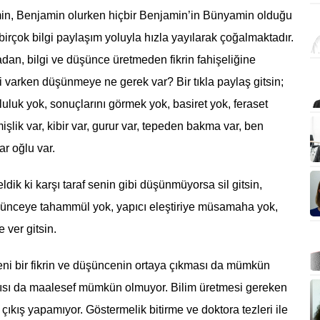
n, Benjamin olurken hiçbir Benjamin’in Bünyamin olduğu
birçok bilgi paylaşım yoluyla hızla yayılarak çoğalmaktadır.
an, bilgi ve düşünce üretmeden fikrin fahişeliğine
gi varken düşünmeye ne gerek var? Bir tıkla paylaş gitsin;
luluk yok, sonuçlarını görmek yok, basiret yok, feraset
lik var, kibir var, gurur var, tepeden bakma var, ben
ar oğlu var.
ik ki karşı taraf senin gibi düşünmüyorsa sil gitsin,
 düşünceye tahammül yok, yapıcı eleştiriye müsamaha yok,
 ver gitsin.
ni bir fikrin ve düşüncenin ortaya çıkması da mümkün
atkısı da maalesef mümkün olmuyor. Bilim üretmesi gereken
r çıkış yapamıyor. Göstermelik bitirme ve doktora tezleri ile