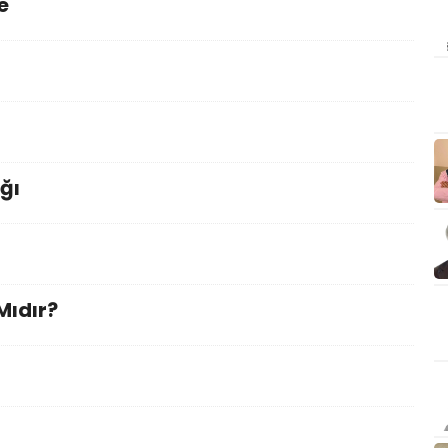
e
ğı
Mıdır?