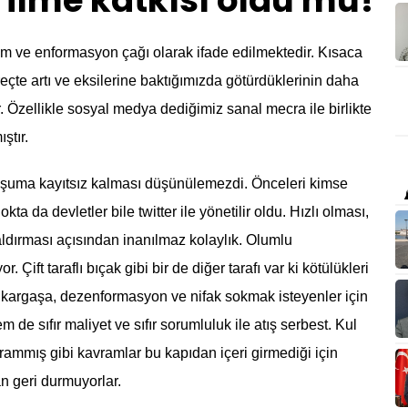
 ilme katkısı oldu mu!
şim ve enformasyon çağı olarak ifade edilmektedir. Kısaca
reçte artı ve eksilerine baktığımızda götürdüklerinin daha
. Özellikle sosyal medya dediğimiz sanal mecra ile birlikte
ştır.
oluşuma kayıtsız kalması düşünülemezdi. Önceleri kimse
ta da devletler bile twitter ile yönetilir oldu. Hızlı olması,
ırması açısından inanılmaz kolaylık. Olumlu
 Çift taraflı bıçak gibi bir de diğer tarafı var ki kötülükleri
, kargaşa, dezenformasyon ve nifak sokmak isteyenler için
 de sıfır maliyet ve sıfır sorumluluk ile atış serbest. Kul
arammış gibi kavramlar bu kapıdan içeri girmediği için
n geri durmuyorlar.