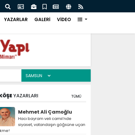
m veli camii’nde siyaset, vatandaşın göğsüne uçan
Paki
YAZARLAR
GALERİ
VİDEO
KÖŞE
YAZARLARI
TÜMÜ
Mehmet Ali Çamoğlu
Hacı bayram veli camii’nde
siyaset, vatandaşın göğsüne uçan
ekme!