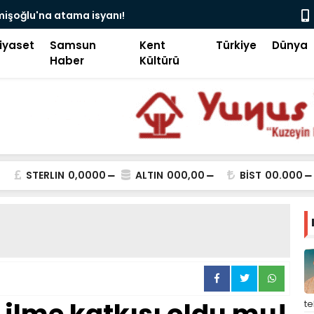
mişoğlu'na atama isyanı!
Hacı bayra
tekme!
iyaset
Samsun
Kent
Türkiye
Dünya
Haber
Kültürü
STERLIN
0,0000
ALTIN
000,00
BİST
00.000
t