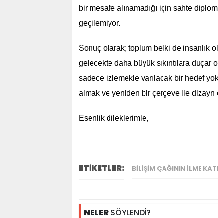
bir mesafe alınamadığı için sahte diplo
geçilemiyor.
Sonuç olarak; toplum belki de insanlık ol
gelecekte daha büyük sıkıntılara duçar 
sadece izlemekle varılacak bir hedef yokt
almak ve yeniden bir çerçeve ile dizayn 
Esenlik dileklerimle,
ETİKETLER:
BILIŞIM ÇAĞININ ILME KAT
NELER
SÖYLENDİ?