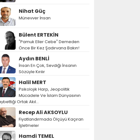
Nihat Güç
Münevver İnsan
Bülent ERTEKİN
"Pamuk Eller Cebe" Demeden
Önce Bir Kez Şadırvana Bakın!
Aydın BENLİ
İnsan En Çok, Sevdiği İnsanın
Sözüyle Kırılır
Halil MERT
Psikolojik Harp, Jeopolitik
Mücadele Ve İslam Dünyasının
ybettiği Ortak Akıl…
Recep Ali AKSOYLU
Fiyatlandırmada Ölçüyü Kaçıran
İşletmeler
Hamdi TEMEL