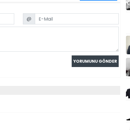
Email
@