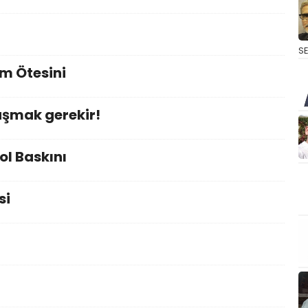
S
im Ötesini
şmak gerekir!
l Baskını
si