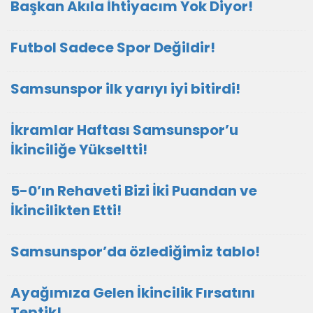
Başkan Akıla İhtiyacım Yok Diyor!
Futbol Sadece Spor Değildir!
Samsunspor ilk yarıyı iyi bitirdi!
İkramlar Haftası Samsunspor’u
İkinciliğe Yükseltti!
5-0’ın Rehaveti Bizi İki Puandan ve
İkincilikten Etti!
Samsunspor’da özlediğimiz tablo!
Ayağımıza Gelen İkincilik Fırsatını
Teptik!