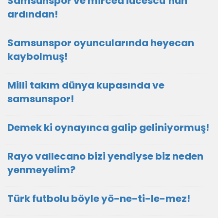
Samsunspor ve mircea lucescu’nun
ardından!
Samsunspor oyuncularında heyecan
kaybolmuş!
Milli takım dünya kupasında ve
samsunspor!
Demek ki oynayınca galip geliniyormuş!
Rayo vallecano bizi yendiyse biz neden
yenmeyelim?
Türk futbolu böyle yö-ne-ti-le-mez!