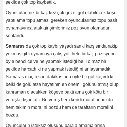
şekilde çok top kaybettik.
Oyuncularımız birkaç kez çok güzel gol olabilecek koşu
yaptı ama topu atması gereken oyuncularımız topu basit
oynamayınca atak girişimlerimiz pozisyon olamadan
sonlandı.
Samaras
da çok top kaybı yaşadı sanki karşısında rakip
yokmuş gibi oynamaya çalışıyor, hele birkaç pozisyonu
öyle bencilce ve ne yapmak istediği belli olmaz bir
şekilde harcadı ki ne yapmak istediğini anlayamadık.
Samaras maçın son dakikasında öyle bir gol kaçırdı ki
belki de golü atsa hayatının en önemli golünü atmış olup
kahraman olacakken köşeye baktı ama çok kötü bir
vuruşla dışarı attı. Bu vuruş hem kendi moralini bozdu
hem takımın moralini bozdu hem de taraftarın moralini
bozdu.
Oyuncuların isteksiz oluşunu para alamamalarına