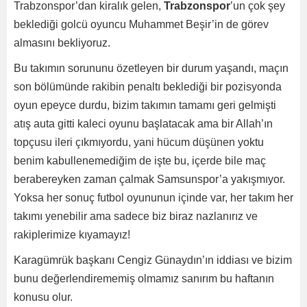
Trabzonspor’dan kiralık gelen,
Trabzonspor
’un çok şey
beklediği golcü oyuncu Muhammet Beşir’in de görev
almasını bekliyoruz.
Bu takımın sorununu özetleyen bir durum yaşandı, maçın
son bölümünde rakibin penaltı beklediği bir pozisyonda
oyun epeyce durdu, bizim takımın tamamı geri gelmişti
atış auta gitti kaleci oyunu başlatacak ama bir Allah’ın
topçusu ileri çıkmıyordu, yani hücum düşünen yoktu
benim kabullenemediğim de işte bu, içerde bile maç
berabereyken zaman çalmak Samsunspor’a yakışmıyor.
Yoksa her sonuç futbol oyununun içinde var, her takım her
takımı yenebilir ama sadece biz biraz nazlanırız ve
rakiplerimize kıyamayız!
Karagümrük başkanı Cengiz Günaydın’ın iddiası ve bizim
bunu değerlendirememiş olmamız sanırım bu haftanın
konusu olur.