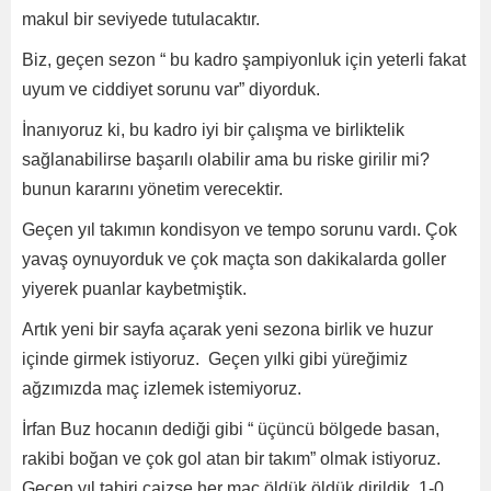
makul bir seviyede tutulacaktır.
Biz, geçen sezon “ bu kadro şampiyonluk için yeterli fakat
uyum ve ciddiyet sorunu var” diyorduk.
İnanıyoruz ki, bu kadro iyi bir çalışma ve birliktelik
sağlanabilirse başarılı olabilir ama bu riske girilir mi?
bunun kararını yönetim verecektir.
Geçen yıl takımın kondisyon ve tempo sorunu vardı. Çok
yavaş oynuyorduk ve çok maçta son dakikalarda goller
yiyerek puanlar kaybetmiştik.
Artık yeni bir sayfa açarak yeni sezona birlik ve huzur
içinde girmek istiyoruz. Geçen yılki gibi yüreğimiz
ağzımızda maç izlemek istemiyoruz.
İrfan Buz hocanın dediği gibi “ üçüncü bölgede basan,
rakibi boğan ve çok gol atan bir takım” olmak istiyoruz.
Geçen yıl tabiri caizse her maç öldük öldük dirildik. 1-0