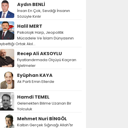
Aydın BENLİ
İnsan En Çok, Sevdiği İnsanın
Sözüyle Kırılır
Halil MERT
Psikolojik Harp, Jeopolitik
Mücadele Ve İslam Dünyasının
ybettiği Ortak Akıl…
Recep Ali AKSOYLU
Fiyatlandırmada Ölçüyü Kaçıran
İşletmeler
Eyüphan KAYA
Ak Parti Emin Ellerde
Hamdi TEMEL
Gelenekten Bilime Uzanan Bir
Yolculuk
Mehmet Nuri BİNGÖL
Kalbin Gerçek Sığınağı Allah'tır