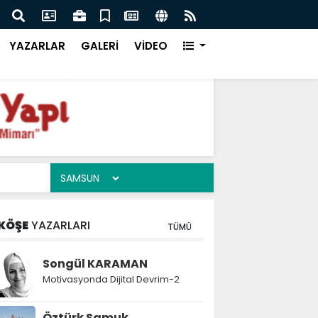
da Dijital Devrim-2
Sams
YAZARLAR
GALERİ
VİDEO
KÖŞE
YAZARLARI
TÜMÜ
Songül KARAMAN
Motivasyonda Dijital Devrim-2
Öztürk Samuk