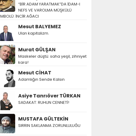
“BİR ADAM YARATMAK”DA İDAM-I
NEFS VE VAROLMA MÜŞKÜLÜ
EMBOLÜ: İNCİR AĞACI
Mesut BALYEMEZ
Ulan kapitalizm.
Murat GÜLŞAN
Maskeler düştü: saha yeşil, zihniyet
kara!
Mesut CİHAT
Adamlığın Sende Kalsın
Asiye Tanrıöver TÜRKAN
SADAKAT: RUHUN CENNETİ!
MUSTAFA GÜLTEKİN
SIRRIN SAKLANMA ZORUNLULUĞU