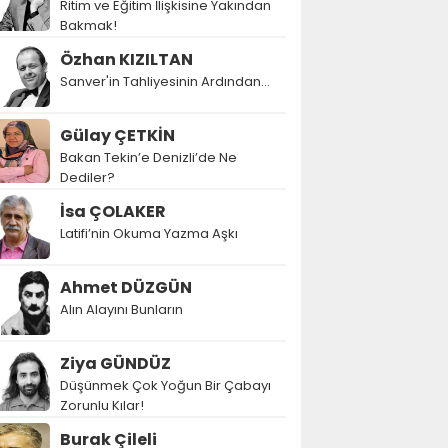
Ritim ve Eğitim İlişkisine Yakından
Bakmak!
Özhan KIZILTAN
Sanver'in Tahliyesinin Ardından…
Gülay ÇETKİN
Bakan Tekin’e Denizli’de Ne
Dediler?
İsa ÇOLAKER
Latifi’nin Okuma Yazma Aşkı
Ahmet DÜZGÜN
Alın Alayını Bunların
Ziya GÜNDÜZ
Düşünmek Çok Yoğun Bir Çabayı
Zorunlu Kılar!
Burak Çileli