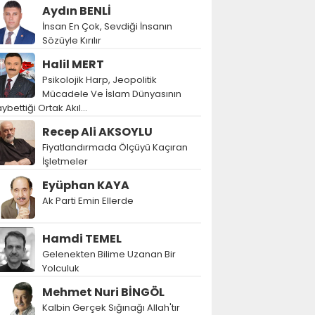
Aydın BENLİ
İnsan En Çok, Sevdiği İnsanın
Sözüyle Kırılır
Halil MERT
Psikolojik Harp, Jeopolitik
Mücadele Ve İslam Dünyasının
ybettiği Ortak Akıl…
Recep Ali AKSOYLU
Fiyatlandırmada Ölçüyü Kaçıran
İşletmeler
Eyüphan KAYA
Ak Parti Emin Ellerde
Hamdi TEMEL
Gelenekten Bilime Uzanan Bir
Yolculuk
Mehmet Nuri BİNGÖL
Kalbin Gerçek Sığınağı Allah'tır