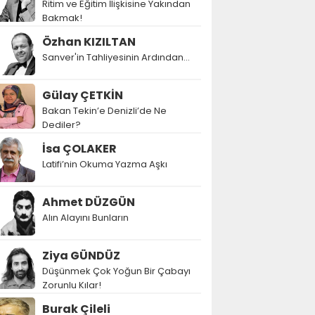
Ritim ve Eğitim İlişkisine Yakından
Bakmak!
Özhan KIZILTAN
Sanver'in Tahliyesinin Ardından…
Gülay ÇETKİN
Bakan Tekin’e Denizli’de Ne
Dediler?
İsa ÇOLAKER
Latifi’nin Okuma Yazma Aşkı
Ahmet DÜZGÜN
Alın Alayını Bunların
Ziya GÜNDÜZ
Düşünmek Çok Yoğun Bir Çabayı
Zorunlu Kılar!
Burak Çileli