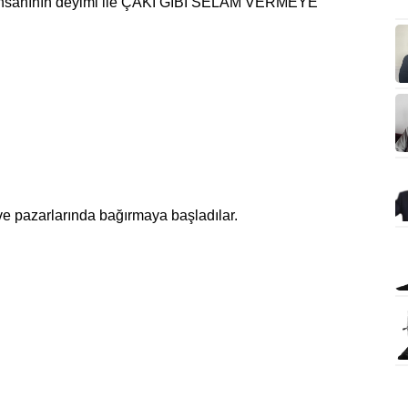
m insanının deyimi ile ÇAKI GİBİ SELAM VERMEYE
 ve pazarlarında bağırmaya başladılar.