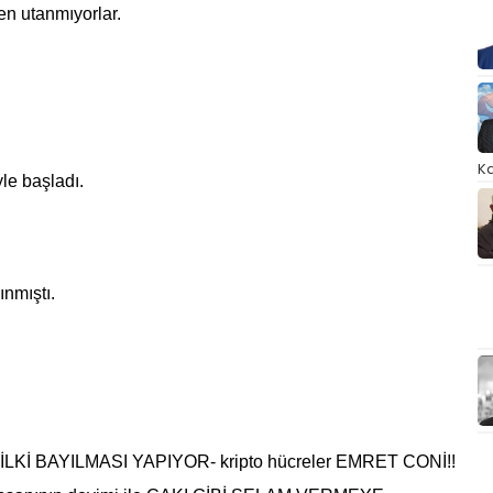
 utanmıyorlar.
Ka
e başladı.
ınmıştı.
 TİLKİ BAYILMASI YAPIYOR- kripto hücreler EMRET CONİ!!