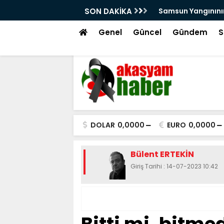
arını Kutsal Emanetler Sardı
SON DAKİKA
Motivasyonda Dij
Genel
Güncel
Gündem
S
DOLAR
0,0000
EURO
0,0000
Bülent ERTEKİN
Giriş Tarihi : 14-07-2023 10:42