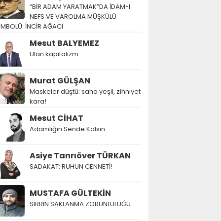
“BİR ADAM YARATMAK”DA İDAM-I
NEFS VE VAROLMA MÜŞKÜLÜ
EMBOLÜ: İNCİR AĞACI
Mesut BALYEMEZ
Ulan kapitalizm.
Murat GÜLŞAN
Maskeler düştü: saha yeşil, zihniyet
kara!
Mesut CİHAT
Adamlığın Sende Kalsın
Asiye Tanrıöver TÜRKAN
SADAKAT: RUHUN CENNETİ!
MUSTAFA GÜLTEKİN
SIRRIN SAKLANMA ZORUNLULUĞU