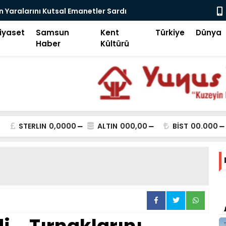
ital Devrim-2
Samsun Keşi
iyaset
Samsun
Kent
Türkiye
Dünya
Haber
Kültürü
STERLIN
0,0000
ALTIN
000,00
BİST
00.000