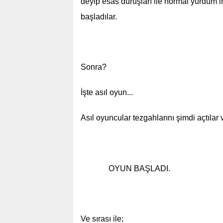
deyip esas duruşları ile normal yurdu
başladılar.
Sonra?
İşte asıl oyun...
Asıl oyuncular tezgahlarını şimdi açtılar
OYUN BAŞLADI.
Ve sırası ile;