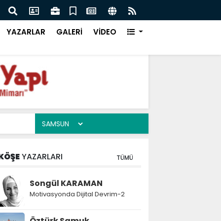
f Kampüsü Takımları Şanlıurfa Finalinde Yarışacak
Bütü
YAZARLAR
GALERİ
VİDEO
KÖŞE
YAZARLARI
TÜMÜ
Songül KARAMAN
Motivasyonda Dijital Devrim-2
Öztürk Samuk