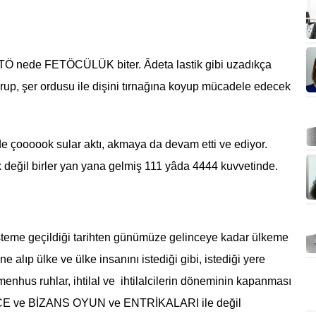
Ö nede FETÖCÜLÜK biter. Âdeta lastik gibi uzadıkça
 grup, şer ordusu ile dişini tırnağına koyup mücadele edecek
e çoooook sular aktı, akmaya da devam etti ve ediyor.
k değil birler yan yana gelmiş 111 yâda 4444 kuvvetinde.
isteme geçildiği tarihten günümüze gelinceye kadar ülkeme
e alıp ülke ve ülke insanını istediği gibi, istediği yere
menhus ruhlar, ihtilal ve ihtilalcilerin döneminin kapanması
HPECE ve BİZANS OYUN ve ENTRİKALARI ile değil