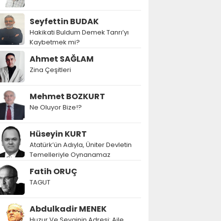
Seyfettin BUDAK
Hakikati Buldum Demek Tanrı’yı
Kaybetmek mi?
Ahmet SAĞLAM
Zina Çeşitleri
Mehmet BOZKURT
Ne Oluyor Bize!?
Hüseyin KURT
Atatürk’ün Adıyla, Üniter Devletin
Temelleriyle Oynanamaz
Fatih ORUÇ
TAGUT
Abdulkadir MENEK
Huzur Ve Sevginin Adresi: Aile