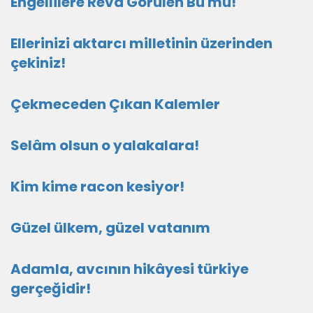
Engellilere Reva Görülen Bu mu!
Ellerinizi aktarcı milletinin üzerinden
çekiniz!
Çekmeceden Çıkan Kalemler
Selâm olsun o yalakalara!
Kim kime racon kesiyor!
Güzel ülkem, güzel vatanım
Adamla, avcının hikâyesi türkiye
gerçeğidir!