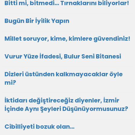
Bitti mi, bitmedi... Tırnaklarını biliyorlar!
Bugün Bir İyilik Yapın
Millet soruyor, kime, kimlere güvendiniz!
Vurur Yüze İfadesi, Bulur Seni Bitanesi
Dizleri üstünden kalkmayacaklar öyle
mi?
İktidarı değiştireceğiz diyenler, İzmir
İçinde Aynı Şeyleri Düşünüyormusunuz?
Cibilliyeti bozuk olan...