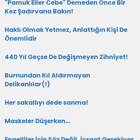
"Pamuk Eller Cebe" Demeden Önce Bir
Kez Şadırvana Bakın!
Haklı Olmak Yetmez, Anlattığın Kişi De
Önemlidir
440 Yıl Geçse De Değişmeyen Zihniyet!
Burnundan Kıl Aldırmayan
Delikanlılar(!)
Her sakallıyı dede sanma!
Maskeler Düşerken…
Engelliler İçin Söz Değil, İcraat Gerekiyor