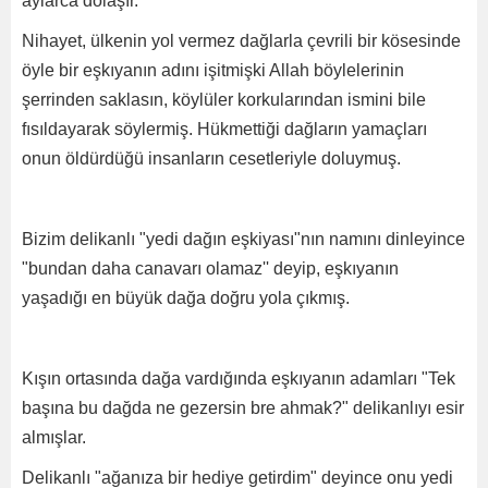
aylarca dolaşır.
Nihayet, ülkenin yol vermez dağlarla çevrili bir kösesinde
öyle bir eşkıyanın adını işitmişki Allah böylelerinin
şerrinden saklasın, köylüler korkularından ismini bile
fısıldayarak söylermiş. Hükmettiği dağların yamaçları
onun öldürdüğü insanların cesetleriyle doluymuş.
Bizim delikanlı "yedi dağın eşkiyası"nın namını dinleyince
"bundan daha canavarı olamaz'' deyip, eşkıyanın
yaşadığı en büyük dağa doğru yola çıkmış.
Kışın ortasında dağa vardığında eşkıyanın adamları "Tek
başına bu dağda ne gezersin bre ahmak?" delikanlıyı esir
almışlar.
Delikanlı "ağanıza bir hediye getirdim" deyince onu yedi