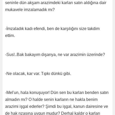
seninle dün akşam arazimdeki karları satın aldığına dair
mukavele imzalamadık mı?
-İmzaladık kadı efendi, ben de karşılığını size takdim
ettim.
-Sus!..Bak bakayım dışarıya, ne var arazimin üzerinde?
-Ne olacak, kar var. Tıpkı dünkü gibi.
-Mel'un, hala konuşuyor! Dün sen bu karları benden satın
almadın mı? O halde senin karların ne hakla benim
arazimi işgal ederler? Şimdi bu işgal, kanun dairesine ve
de hak rızasına uygun mudur? Derhal kaldır o karları