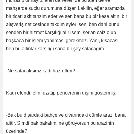
münasip olmayıp, alan da veren de bu âlemde ve
mahşerde suçlu durumuna düşer. Lakiiin, eğer aramızda
bir ticari akit tanzim eder ve sen bana bu bir kese altını bir
alışveriş neticesinde takdim eyler isen, ben dahi bunu
senden bir hizmet karşılığı alır isem, şer'an caiz olup
başkaca bir işlem yapılması gerekmez. Yani, kısacası,
ben bu altınlar karşılığı sana bir şey satacağım.
-Ne satacaksınız kadı hazretleri?
Kadı efendi, elini uzatıp pencerenin dışını göstermiş:
-Bak bu dışardaki bahçe ve civarındaki cümle arazi bana
aittir. Şimdi bak bakalım, ne görüyorsun bu arazinin
üzerinde?