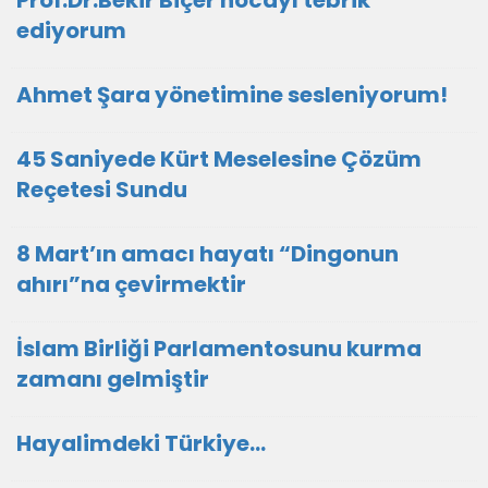
Prof.Dr.Bekir Biçer hocayı tebrik
ediyorum
Ahmet Şara yönetimine sesleniyorum!
45 Saniyede Kürt Meselesine Çözüm
Reçetesi Sundu
8 Mart’ın amacı hayatı “Dingonun
ahırı”na çevirmektir
İslam Birliği Parlamentosunu kurma
zamanı gelmiştir
Hayalimdeki Türkiye…