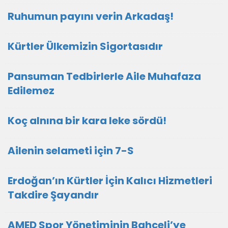
Ruhumun payını verin Arkadaş!
Kürtler Ülkemizin Sigortasıdır
Pansuman Tedbirlerle Aile Muhafaza
Edilemez
Koç alnına bir kara leke sördü!
Ailenin selameti için 7-S
Erdoğan’ın Kürtler İçin Kalıcı Hizmetleri
Takdire Şayandır
AMED Spor Yönetiminin Bahçeli’ye