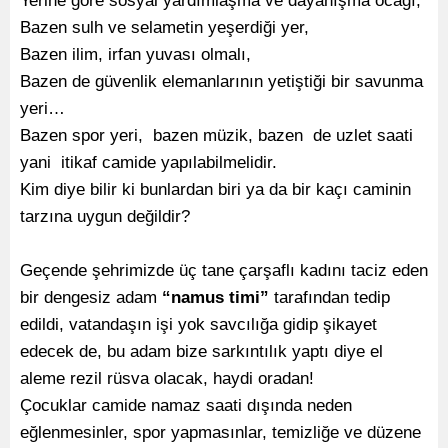
Yerine göre sosyal yardımlaşma ve dayanışma ocağı,
Bazen sulh ve selametin yeşerdiği yer,
Bazen ilim, irfan yuvası olmalı,
Bazen de güvenlik elemanlarının yetiştiği bir savunma
yeri…
Bazen spor yeri, bazen müzik, bazen de uzlet saati
yani itikaf camide yapılabilmelidir.
Kim diye bilir ki bunlardan biri ya da bir kaçı caminin
tarzına uygun değildir?
Geçende şehrimizde üç tane çarşaflı kadını taciz eden
bir dengesiz adam
“namus timi”
tarafından tedip
edildi, vatandaşın işi yok savcılığa gidip şikayet
edecek de, bu adam bize sarkıntılık yaptı diye el
aleme rezil rüsva olacak, haydi oradan!
Çocuklar camide namaz saati dışında neden
eğlenmesinler, spor yapmasınlar, temizliğe ve düzene