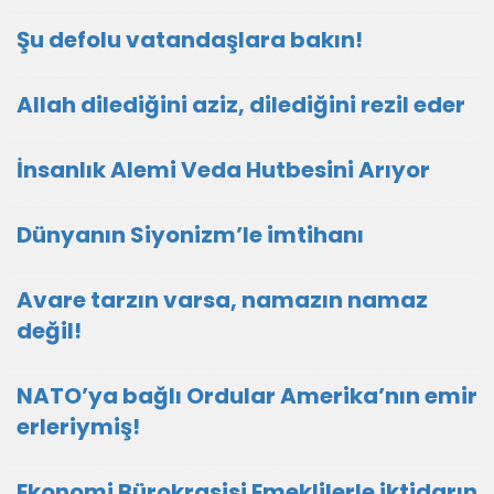
Şu defolu vatandaşlara bakın!
Allah dilediğini aziz, dilediğini rezil eder
İnsanlık Alemi Veda Hutbesini Arıyor
Dünyanın Siyonizm’le imtihanı
Avare tarzın varsa, namazın namaz
değil!
NATO’ya bağlı Ordular Amerika’nın emir
erleriymiş!
Ekonomi Bürokrasisi Emeklilerle iktidarın