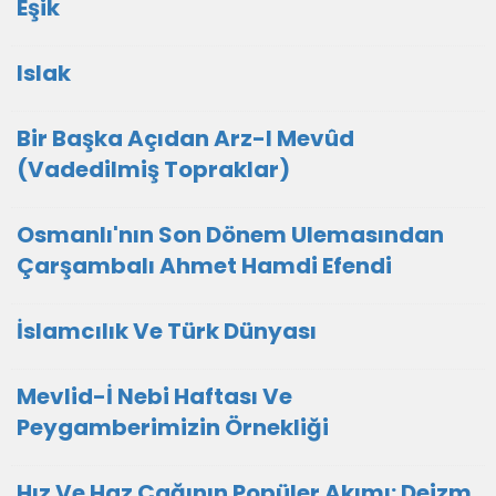
Eşik
Islak
Bir Başka Açıdan Arz-I Mevûd
(Vadedilmiş Topraklar)
Osmanlı'nın Son Dönem Ulemasından
Çarşambalı Ahmet Hamdi Efendi
İslamcılık Ve Türk Dünyası
Mevlid-İ Nebi Haftası Ve
Peygamberimizin Örnekliği
Hız Ve Haz Çağının Popüler Akımı: Deizm