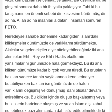
yazarken bazıları ise cemaat ve tarikatlara özellikle darbe
girişimi sonrası daha bir ihtiyatla yaklaşıyor. Tabi ki bu
tartışmanın en önemli sebebi din kisvesine bürünmüş, din
adına, Allah adına insanları aldatan, insanları sömüren
FETÖ
.
Neredeyse sahabe dönemine kadar giden İslam'daki
klikleşmeler günümüzde de varlıklarını sürdürmekte.
Akılcılar ve gelenekçiler diye niteleyebileceğimiz iki ana
akım olan Ehl-i Rey ve Ehl-i Hadis ekollernin
yansımalarını günümüzde hala görmekteyiz. Bu iki ana
klikten günümüze kadar birçok yorum türedi. Bu grupların
bazıları sadece tarihin sayfalarında kendilerine yer
bulabiliyorken bazıları ise günümüzde de halen
varlıklarını değişmiş ve dönüşmüş dahi olsalar devam
ettirebilmekte. Bu klikler içinde oluşup başkalaşmış veya
bu kliklerin haricinde oluşmuş ve şu an İslam dışı kabul
edilebilecek bazı akımlardan dahi söz edilebilmektedir ki