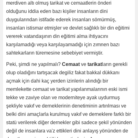
merdiven altı olmuş tarikat ve cemaatlerin önderi
olduğunu iddia eden bazı kişiler insanların dini
duygularından istifade ederek insanları sömürmüş,
insanları istismar etmişler ve devlet sağlıklı bir din eğitimi
vererek vatandaşının din eğitimi alma ihtiyacını
karşılamadığı veya karşılayamadığı için zımnen bazı
sahtekarların türemesine sebebiyet vermiştir.
Peki, şimdi ne yapılmalı?
Cemaat
ve
tarikat
ların gerekli
olup oladığını tartışacak degiliz fakat bakkal dükkanı
açmak için dahi kaç yerden izinlerin alındığı bir
memlekette cemaat ve tarikat yapılanmalarının eski ismi
tekke ve zaviye olan ve moderniteye ayak uydurmuş
şekliyle vakıf ve derneklerinin denetiminin artırılması ve
belki dini amaçlarla kurulmuş vakıf ve derneklere farklı bir
statü verilerek diğer dernekler gibi sadece şekil yönünden
değil de insanlara va'z ettikleri dini anlayış yönünden de