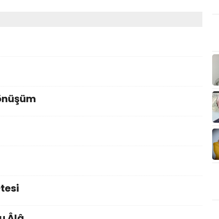
Dönüşüm
tesi
u Âlâ