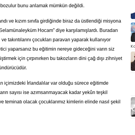
isi bozulur bunu anlamak mümkün değildi.
dı ve kızım sınıfa girdiğinde biraz da üstlendiği misyona
n “Selamünaleyküm Hocam” diye karşılamışlardı. Buradan
 ve takıntılarını çocukları paravan yaparak kullanıyor
Ka
etici yaparsanız bu eğitimin nereye gideceğini varın siz
iştirmek için çırpınırken bu takozların dini çağ dışı zihniyet
şündürücüdür.
 içimizdeki İrlandalılar var olduğu sürece eğitimde
ların sayısı ise azımsanmayacak kadar yekûn teşkil
e teminatı olacak çocuklarımız kimlerin elinde nasıl şekil