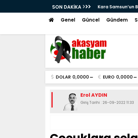
riyor
SON DAKİKA
Kara Samsun’un Beyaz Türkleri
Genel
Güncel
Gündem
S
DOLAR
0,0000
EURO
0,0000
Erol AYDIN
Giriş Tarihi : 26-09-2022 11:33