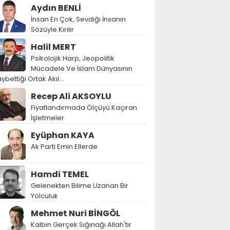
Aydın BENLİ
İnsan En Çok, Sevdiği İnsanın
Sözüyle Kırılır
Halil MERT
Psikolojik Harp, Jeopolitik
Mücadele Ve İslam Dünyasının
ybettiği Ortak Akıl…
Recep Ali AKSOYLU
Fiyatlandırmada Ölçüyü Kaçıran
İşletmeler
Eyüphan KAYA
Ak Parti Emin Ellerde
Hamdi TEMEL
Gelenekten Bilime Uzanan Bir
Yolculuk
Mehmet Nuri BİNGÖL
Kalbin Gerçek Sığınağı Allah'tır