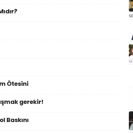
Mıdır?
S
im Ötesini
şmak gerekir!
l Baskını