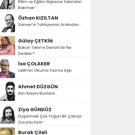
Ritim ve Eğitim İlişkisine Yakından
Bakmak!
Özhan KIZILTAN
Sanver'in Tahliyesinin Ardından…
Gülay ÇETKİN
Bakan Tekin’e Denizli’de Ne
Dediler?
İsa ÇOLAKER
Latifi’nin Okuma Yazma Aşkı
Ahmet DÜZGÜN
Alın Alayını Bunların
Ziya GÜNDÜZ
Düşünmek Çok Yoğun Bir Çabayı
Zorunlu Kılar!
Burak Çileli