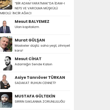
“BİR ADAM YARATMAK”DA İDAM-I
NEFS VE VAROLMA MÜŞKÜLÜ
EMBOLÜ: İNCİR AĞACI
Mesut BALYEMEZ
Ulan kapitalizm.
Murat GÜLŞAN
Maskeler düştü: saha yeşil, zihniyet
kara!
Mesut CİHAT
Adamlığın Sende Kalsın
Asiye Tanrıöver TÜRKAN
SADAKAT: RUHUN CENNETİ!
MUSTAFA GÜLTEKİN
SIRRIN SAKLANMA ZORUNLULUĞU