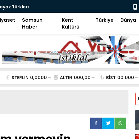
Kanallar Toprak ve Taşla 
iyaset
Samsun
Kent
Türkiye
Dünya
Haber
Kültürü
STERLIN
0,0000
ALTIN
000,00
BİST
00.000