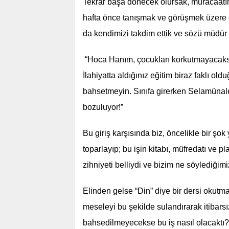
Tekrar başa dönecek olursak, müracaatımı
hafta önce tanışmak ve görüşmek üzere o
da kendimizi takdim ettik ve sözü müdür 
“Hoca Hanım, çocukları korkutmayacaksın
İlahiyatta aldığınız eğitim biraz faklı o
bahsetmeyin. Sınıfa girerken Selamünale
bozuluyor!”
Bu giriş karşısında biz, öncelikle bir şo
toparlayıp; bu işin kitabı, müfredatı v
zihniyeti belliydi ve bizim ne söylediğimi
Elinden gelse “Din” diye bir dersi okutm
meseleyi bu şekilde sulandırarak itibars
bahsedilmeyecekse bu iş nasıl olacaktı