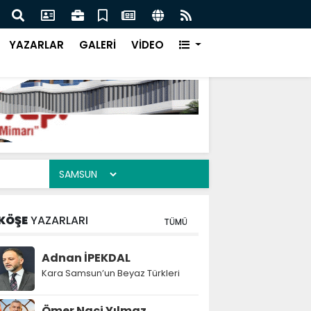
Dolduruldu!
Motorcu Derviş
YAZARLAR
GALERİ
VİDEO
KÖŞE
YAZARLARI
TÜMÜ
Adnan İPEKDAL
Kara Samsun’un Beyaz Türkleri
Ömer Naci Yılmaz