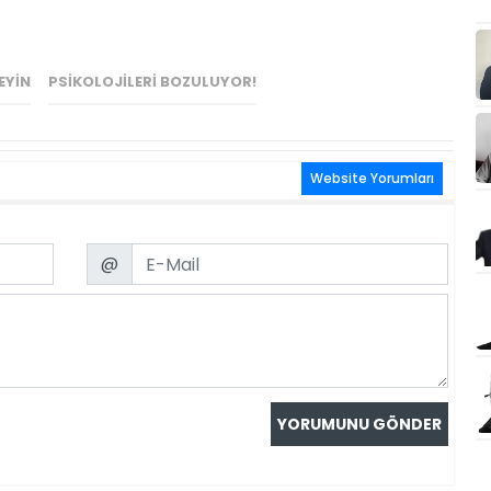
EYIN
PSIKOLOJILERI BOZULUYOR!
Website Yorumları
Email
@