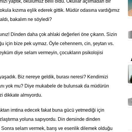
zı yaptık, okulumuz belli oldu. Okullar açılmadan bir
kula kızıma eşlik ederek gittik. Müdür odasına vardığımız
aldı, bakalım ne söyledi?
ız! Dinden daha çok ahlaki değerleri öne çıkarın. Sizin
lduğu için bize pek uymaz. Öyle cehennem, cin, şeytan vs.
yküm diye selam vermeyin, çocukların psikolojisi
k yaşadık. Biz nereye geldik, burası neresi? Kendimizi
e planı yok mu? Diye mukabele de bulunsak da müdürün
zi dikkate almıyordu.
aktan imtina edecek fakat buna gücü yetmediği için
ızlaştırma yoluna sapıyordu. Din dersinde dinden
? Sonra selam vermek, barış ve esenlik dilemek olduğu