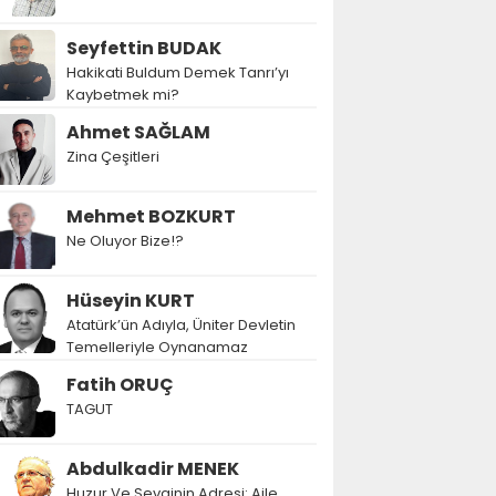
Seyfettin BUDAK
Hakikati Buldum Demek Tanrı’yı
Kaybetmek mi?
Ahmet SAĞLAM
Zina Çeşitleri
Mehmet BOZKURT
Ne Oluyor Bize!?
Hüseyin KURT
Atatürk’ün Adıyla, Üniter Devletin
Temelleriyle Oynanamaz
Fatih ORUÇ
TAGUT
Abdulkadir MENEK
Huzur Ve Sevginin Adresi: Aile