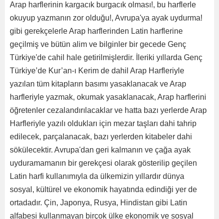
Arap harflerinin kargacık burgacık olması!, bu harflerle
okuyup yazmanın zor olduğu!, Avrupa'ya ayak uydurma!
gibi gerekçelerle Arap harflerinden Latin harflerine
geçilmiş ve bütün alim ve bilginler bir gecede Genç
Türkiye'de cahil hale getirilmişlerdir. İleriki yıllarda Genç
Türkiye’de Kur’an-ı Kerim de dahil Arap Harfleriyle
yazılan tüm kitapların basımı yasaklanacak ve Arap
harfleriyle yazmak, okumak yasaklanacak, Arap harflerini
öğretenler cezalandırılacaklar ve hatta bazı yerlerde Arap
Harfleriyle yazılı oldukları için mezar taşları dahi tahrip
edilecek, parçalanacak, bazı yerlerden kitabeler dahi
sökülecektir. Avrupa'dan geri kalmanın ve çağa ayak
uyduramamanın bir gerekçesi olarak gösterilip geçilen
Latin harfi kullanımıyla da ülkemizin yıllardır dünya
sosyal, kültürel ve ekonomik hayatında edindiği yer de
ortadadır. Çin, Japonya, Rusya, Hindistan gibi Latin
alfabesi kullanmayan birçok ülke ekonomik ve sosyal