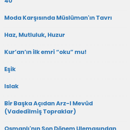
40
Moda Karşısında Müslüman'ın Tavrı
Haz, Mutluluk, Huzur
Kur’an’ın ilk emri “oku” mu!
Eşik
Islak
Bir Başka Açıdan Arz-I Mevûd
(Vadedilmiş Topraklar)
Osmanlı'nın Son Dönem Ulemasından