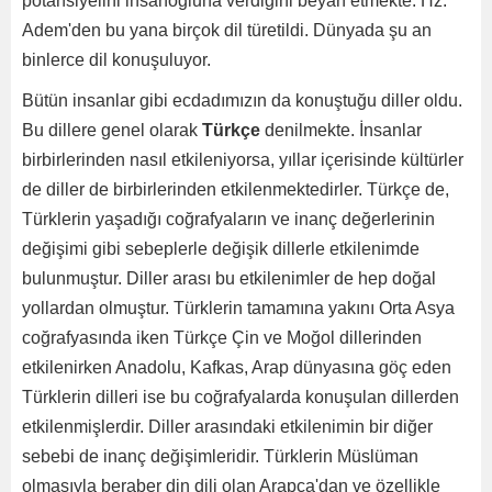
potansiyelini insanoğluna verdiğini beyan etmekte. Hz.
Adem'den bu yana birçok dil türetildi. Dünyada şu an
binlerce dil konuşuluyor.
Bütün insanlar gibi ecdadımızın da konuştuğu diller oldu.
Bu dillere genel olarak
Türkçe
denilmekte. İnsanlar
birbirlerinden nasıl etkileniyorsa, yıllar içerisinde kültürler
de diller de birbirlerinden etkilenmektedirler. Türkçe de,
Türklerin yaşadığı coğrafyaların ve inanç değerlerinin
değişimi gibi sebeplerle değişik dillerle etkilenimde
bulunmuştur. Diller arası bu etkilenimler de hep doğal
yollardan olmuştur. Türklerin tamamına yakını Orta Asya
coğrafyasında iken Türkçe Çin ve Moğol dillerinden
etkilenirken Anadolu, Kafkas, Arap dünyasına göç eden
Türklerin dilleri ise bu coğrafyalarda konuşulan dillerden
etkilenmişlerdir. Diller arasındaki etkilenimin bir diğer
sebebi de inanç değişimleridir. Türklerin Müslüman
olmasıyla beraber din dili olan Arapça'dan ve özellikle