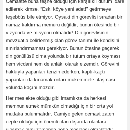
Cemaatte buna teşne olduğu için karşılıklı durum idare
edilerek kimse, “Eski köye yeni adet!” getirmeye
teşebbüs bile etmiyor. Oysaki din görevlisi sıradan bir
namaz kaldırma memuru değildir, bunun ötesinde bir
vizyonda ve misyonu olmalıdır! Din görevlisinin
mevzuatla belirlenmiş olan görev tanımı ile kendisini
sınırlandırmaması gerekiyor. Bunun ötesine geçerek
din gönüllüsü olma yolunda bir tutum ortaya koyması
hem vicdani hem de ahlâki olarak elzemdir. Görevini
hakkıyla yapanları tenzih ederken, kaptı-kaçtı
yapanları da kınamak onları mükemmele ulaşması
yolunda kaçınılmazdır.
Her meslekte olduğu gibi imamlıkta da herkesi
memnun etmek mümkün olmadığı için bir orta yol
mutlaka bulunmalıdır. Camiye gelen cemaat zaten
cepte olduğu için önemli olan dışarıda olanlara
ulaşmak aynı zamanda beka meselesi olmaktadır.