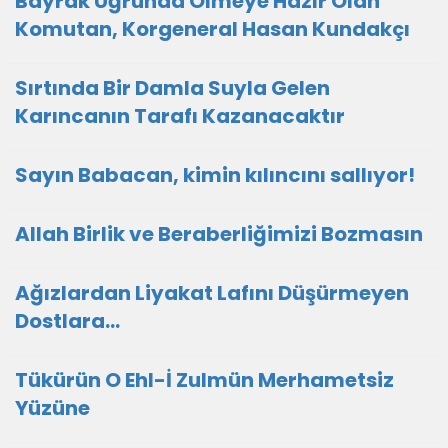
Bayrak Uğrunda Ölmeye Hazır Olan
Komutan, Korgeneral Hasan Kundakçı
Sırtında Bir Damla Suyla Gelen
Karıncanın Tarafı Kazanacaktır
Sayın Babacan, kimin kılıncını sallıyor!
Allah Birlik ve Beraberliğimizi Bozmasın
Ağızlardan Liyakat Lafını Düşürmeyen
Dostlara...
Tükürün O Ehl-İ Zulmün Merhametsiz
Yüzüne