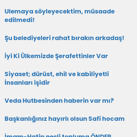
Ulemaya söyleyecektim, müsaade
edilmedi!
Şu belediyeleri rahat bırakın arkadaş!
İyi Ki Ülkemizde Şerafettinler Var
Siyaset; dürüst, ehil ve kabiliyetli
İnsanları işidir
Veda Hutbesinden haberin var mı?
Başkanlığınız hayırlı olsun Safi hocam
İmam-Hatip nesli topluma ÖNDER