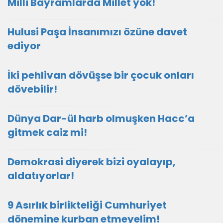
Milli Bayramlarda Millet yok!
Hulusi Paşa İnsanımızı özüne davet
ediyor
İki pehlivan dövüşse bir çocuk onları
dövebilir!
Dünya Dar-ül harb olmuşken Hacc’a
gitmek caiz mi!
Demokrasi diyerek bizi oyalayıp,
aldatıyorlar!
9 Asırlık birlikteliği Cumhuriyet
dönemine kurban etmeyelim!