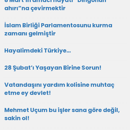
8 Mart’ın amacı hayatı “Dingonun
ahırı”na çevirmektir
İslam Birliği Parlamentosunu kurma
zamanı gelmiştir
Hayalimdeki Türkiye…
28 Şubat’ı Yaşayan Birine Sorun!
Vatandaşını yardım kolisine muhtaç
etme ey devlet!
Mehmet Uçum bu işler sana göre değil,
sakin ol!