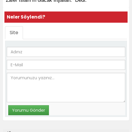
Zafer İslam’ın olacak inşallah.” Dedi.
Neler Söylendi?
Site