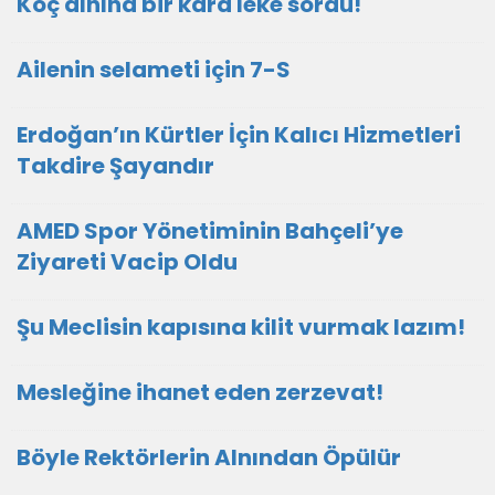
Koç alnına bir kara leke sördü!
Ailenin selameti için 7-S
Erdoğan’ın Kürtler İçin Kalıcı Hizmetleri
Takdire Şayandır
AMED Spor Yönetiminin Bahçeli’ye
Ziyareti Vacip Oldu
Şu Meclisin kapısına kilit vurmak lazım!
Mesleğine ihanet eden zerzevat!
Böyle Rektörlerin Alnından Öpülür