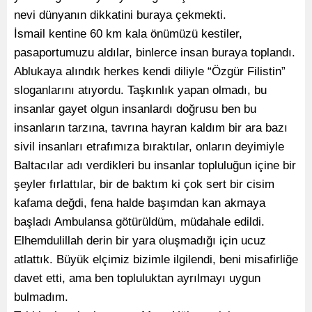
nevi dünyanın dikkatini buraya çekmekti.
İsmail kentine 60 km kala önümüzü kestiler,
pasaportumuzu aldılar, binlerce insan buraya toplandı.
Ablukaya alındık herkes kendi diliyle “Özgür Filistin”
sloganlarını atıyordu. Taşkınlık yapan olmadı, bu
insanlar gayet olgun insanlardı doğrusu ben bu
insanların tarzına, tavrına hayran kaldım bir ara bazı
sivil insanları etrafımıza bıraktılar, onların deyimiyle
Baltacılar adı verdikleri bu insanlar topluluğun içine bir
şeyler fırlattılar, bir de baktım ki çok sert bir cisim
kafama değdi, fena halde başımdan kan akmaya
başladı Ambulansa götürüldüm, müdahale edildi.
Elhemdulillah derin bir yara oluşmadığı için ucuz
atlattık. Büyük elçimiz bizimle ilgilendi, beni misafirliğe
davet etti, ama ben topluluktan ayrılmayı uygun
bulmadım.