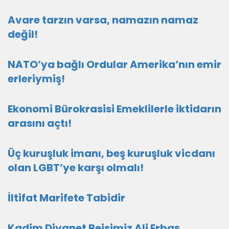
Avare tarzın varsa, namazın namaz
değil!
NATO’ya bağlı Ordular Amerika’nın emir
erleriymiş!
Ekonomi Bürokrasisi Emeklilerle iktidarın
arasını açtı!
Üç kuruşluk imanı, beş kuruşluk vicdanı
olan LGBT’ye karşı olmalı!
İltifat Marifete Tabidir
Kadim Diyanet Reisimiz Ali Erbaş