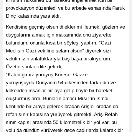
ki Mısır hükumeti bu hareketi engellemek için bir
provokasyon düzenledi ve bu arbede esnasında Faruk
Dinç kafasında yara aldı.
Kendisine geçmiş olsun dileklerimi iletmek, gözlem ve
duygularını almak için makamında onu ziyarette
bulundum, onunla kısa bir söyleşi yaptım. “Gazi
Meclisin Gazi vekiline selam olsun” diyerek sizi
vekilimizin anlattıklarıyla baş başa bırakıyorum.
Özetle şunları dile getirdi;
“Katıldığımız yürüyüş Küresel Gazze
yürüyüşüydü.Dünyanın 54 ülkesinden farklı din ve
kökenden insanlar bir aya gelip böyle bir hareket
oluşturmuşlardı. Bunların amacı Mısır’ın İsmail
kentinde bir araya gelerek oradan Ariş’e, oradan da
refah sınır kapısına yürüyerek gitmekti, Ariş-Refah
sınır kapısı arasında 50 kilometrelik bir yol var, bu
yolu da gündüz yürüyerek gece çadırlarda kalarak bir