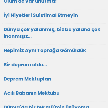
Ölüm de var unutma!
İyi Niyetleri Suistimal Etmeyin
Dünya çok yalanmış, biz bu yalana çok
inanmışız...
Hepimiz Aynı Toprağa Gömüldük
Bir deprem oldu...
Deprem Mektupları
Acılı Babanın Mektubu
Dünya'da bir tek mü'min üşüyorsa,