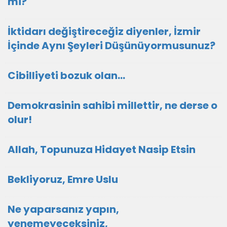
mi?
İktidarı değiştireceğiz diyenler, İzmir
İçinde Aynı Şeyleri Düşünüyormusunuz?
Cibilliyeti bozuk olan...
Demokrasinin sahibi millettir, ne derse o
olur!
Allah, Topunuza Hidayet Nasip Etsin
Bekliyoruz, Emre Uslu
Ne yaparsanız yapın,
yenemeyeceksiniz,