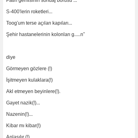
Fatih gemisinin sondaj borusu ...
S-400'lerin roketleri...
Toog'um terse açılan kapıları...
Şehir hastanelerinin kolonları g.....n"
diye
Görmeyen gözlere (!)
İşitmeyen kulaklara(!)
Akl etmeyen beyinlere(!).
Gayet nazik(!)...
Nazenin(!)...
Kibar mı kibar(!)
Anlaşılır (!)