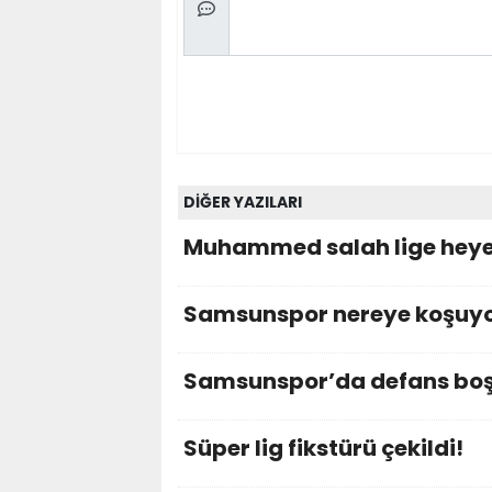
DİĞER YAZILARI
Muhammed salah lige hey
Samsunspor nereye koşuy
Samsunspor’da defans boş
Süper lig fikstürü çekildi!