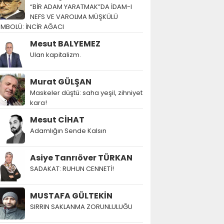
“BİR ADAM YARATMAK”DA İDAM-I
NEFS VE VAROLMA MÜŞKÜLÜ
EMBOLÜ: İNCİR AĞACI
Mesut BALYEMEZ
Ulan kapitalizm.
Murat GÜLŞAN
Maskeler düştü: saha yeşil, zihniyet
kara!
Mesut CİHAT
Adamlığın Sende Kalsın
Asiye Tanrıöver TÜRKAN
SADAKAT: RUHUN CENNETİ!
MUSTAFA GÜLTEKİN
SIRRIN SAKLANMA ZORUNLULUĞU