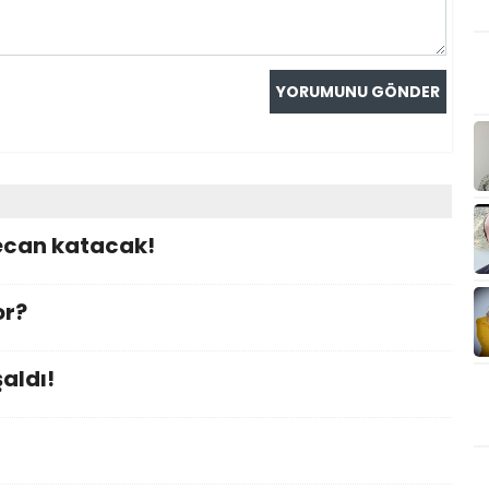
ecan katacak!
or?
aldı!