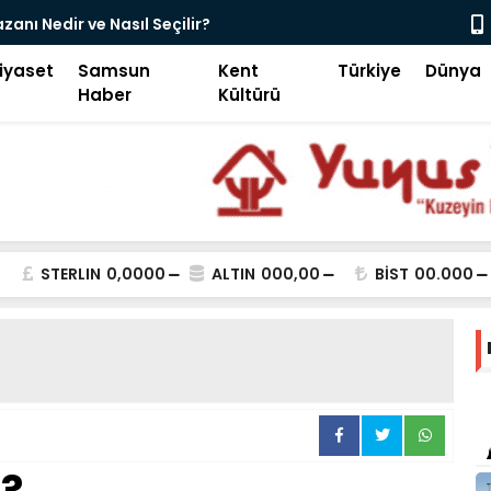
otiv Yan Sanayi İçin Lastik Tamburlu Kumlama Makinesi
ümleri
iyaset
Samsun
Kent
Türkiye
Dünya
Haber
Kültürü
STERLIN
0,0000
ALTIN
000,00
BİST
00.000