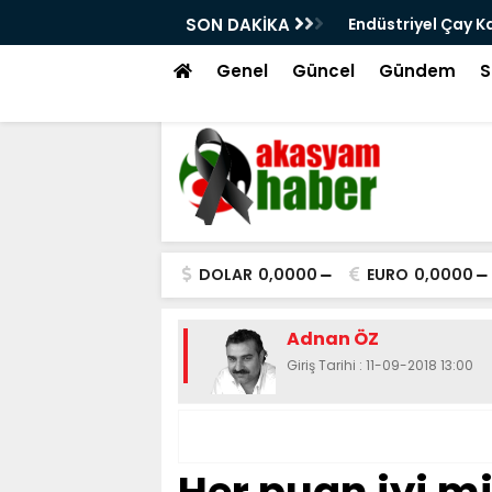
 Çay Kazanı Nedir ve Nasıl Seçilir?
SON DAKİKA
Otom
Çöz
Genel
Güncel
Gündem
S
DOLAR
0,0000
EURO
0,0000
Adnan ÖZ
Giriş Tarihi : 11-09-2018 13:00