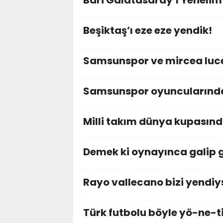
Bari Galatasaray’ı Yenelim
Beşiktaş’ı eze eze yendik!
Samsunspor ve mircea luc
Samsunspor oyuncularınd
Milli takım dünya kupasın
Demek ki oynayınca galip 
Rayo vallecano bizi yendi
Türk futbolu böyle yö-ne-t