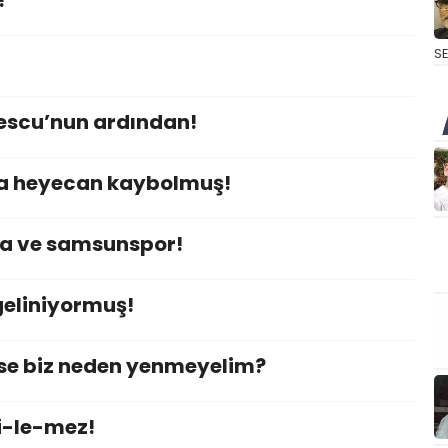
!
S
escu’nun ardından!
a heyecan kaybolmuş!
da ve samsunspor!
geliniyormuş!
yse biz neden yenmeyelim?
i-le-mez!