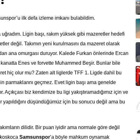
i?
nspor’u ilk defa izleme imkanı bulabildim.
a uğradım. Ligin başı, rakım yüksek gibi mazeretler hedefi
tler değil. Takımın yeni kurulmasını da mazeret olarak
dan ana omurgası duruyor. Kalede Furkan önlerinde Ercan
kanatta Enes ve forvette Muhammed Beşir. Bunlar bile
et hiç olur mu? Zaten alt liglerde TFF 1. Ligde dahil bu
lin parmaklarını geçmez. Evet ligin başı ama genelde
or. Açıkçası biz kendimize bu ligi yakıştıramadığımız için ve
ler yapıldığını düşündüğümüz için bu sonucu değil ama bu
akımların dilidir. Bir puan iyidir ama normale göre değil
a koskoca
Samsunspor
’a böyle mahkum oynamak