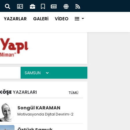
Küçük Banyolar Nasıl Düzenlenir? Decorelax Banyo Düzenley
Neler?
YAZARLAR
GALERİ
VİDEO
KÖŞE
YAZARLARI
TÜMÜ
Songül KARAMAN
Motivasyonda Dijital Devrim-2
Öztürk Samuk