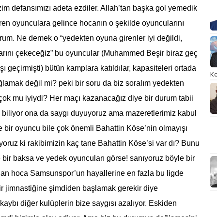
im defansımızı adeta ezdiler. Allah’tan başka gol yemedik
iren oyunculara gelince hocanın o şekilde oyuncularını
rum. Ne demek o “yedekten oyuna girenler iyi değildi,
aklarını çekeceğiz” bu oyuncular (Muhammed Beşir biraz geç
geçirmişti) bütün kamplara katıldılar, kapasiteleri ortada
Ka
ağlamak değil mi? peki bir soru da biz soralım yedekten
 çok mu iyiydi? Her maçı kazanacağız diye bir durum tabii
u biliyor ona da saygı duyuyoruz ama mazeretlerimiz kabul
gde bir oyuncu bile çok önemli Bahattin Köse’nin olmayışı
iyoruz ki rakibimizin kaç tane Bahattin Köse’si var dı? Bunu
 bir baksa ve yedek oyuncuları görse! sanıyoruz böyle bir
ılan hoca Samsunspor’un hayallerine en fazla bu ligde
kir jimnastiğine şimdiden başlamak gerekir diye
bı diğer kulüplerin bize saygısı azalıyor. Eskiden