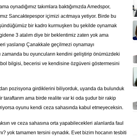
ama oynadığımız takımlara baktığımızda Amedspor,
z Sancaktepespor içimizi acıtmaya yetiyor. Birde bu
düşündüğümüz bir kadro kurmuşken bu şekilde oynamak
5 gidene 3 atalım diye bir beklentimiz zaten yok ama
eri yaslanıp Çanakkale geçilmezi oynamayı
ı zamanda bu oyuncuların kendini geliştirip önümüzdeki
ol bilgisi, becerisi ve kendisine özgüveni göstermesini
rdan pozisyona girdiklerini biliyorduk, uyarıda da bulunduk
 taraftarım ama birde realite var ki oda şudur bir rakip
iriyorsa oyunu kendi ceza sahasında kabul etmeyeceksin.
ın ve ceza sahasına orta yapabilecekleri alanlarda faul
ı? yok tamamen tersini oynadık. Evet bizim hocanın tesbiti