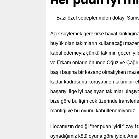
Her puan iyi m
Bazı özel sebeplerimden dolayı Samsu
Açık söylemek gerekirse hayal kırıklığın
büyük olan takımların kullanacağı mazere
kabul edemeyiz çünkü takımın geçen yıl
ve Erkam onların önünde Oğuz ve Çağrı 
başlı başına bir kazanç olmalıyken mazer
kadar kadrosunu koruyabilen takım bir e
başarıyı lige iyi başlayan takımlar ulaşıy
bize göre bu ligin çok üzerinde transfer
mantığı ve bu oyunu kabullenemiyoruz.
Hocamızın dediği “her puan iyidir” zayıf t
oynadığımız kötü oyuna göre iyidir. Am