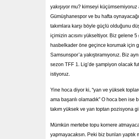
yakışıyor mu? kimseyi küçümsemiyoruz 
Gümüşhanespor ve bu hafta oynayacağımı
takımlara karşı böyle güçlü olduğunu 
içimizin acısını yükseltiyor. Biz gelene 
hasbelkader öne geçince korumak için g
Samsunspor’a yakıştıramıyoruz. Biz ayn
sezon TFF 1. Lig’de şampiyon olacak futb
istiyoruz.
Yine hoca diyor ki, “yan ve yüksek topla
ama başarılı olamadık” O hoca ben ise bir
takım yüksek ve yan toptan pozisyona g
Mümkün mertebe topu kornere atmayacaks
yapmayacaksın. Peki biz bunları yaptık m