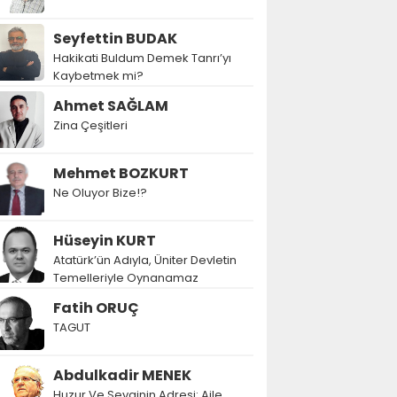
Seyfettin BUDAK
Hakikati Buldum Demek Tanrı’yı
Kaybetmek mi?
Ahmet SAĞLAM
Zina Çeşitleri
Mehmet BOZKURT
Ne Oluyor Bize!?
Hüseyin KURT
Atatürk’ün Adıyla, Üniter Devletin
Temelleriyle Oynanamaz
Fatih ORUÇ
TAGUT
Abdulkadir MENEK
Huzur Ve Sevginin Adresi: Aile