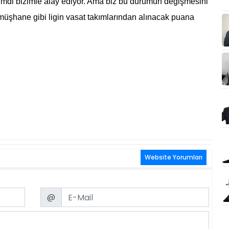
şimdi bizimle alay ediyor. Ama biz bu durumun değişmesini
ümüşhane gibi ligin vasat takımlarından alınacak puana
Website Yorumları
Email
@