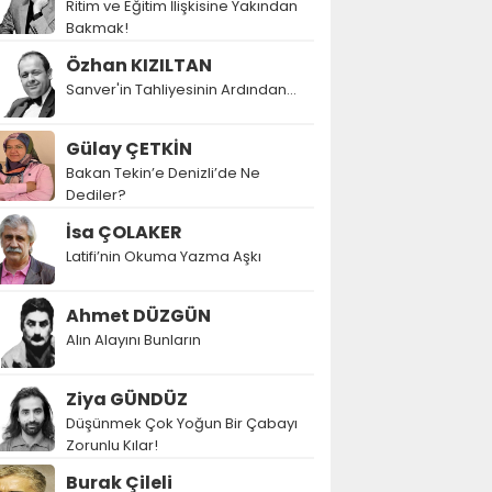
Ritim ve Eğitim İlişkisine Yakından
Bakmak!
Özhan KIZILTAN
Sanver'in Tahliyesinin Ardından…
Gülay ÇETKİN
Bakan Tekin’e Denizli’de Ne
Dediler?
İsa ÇOLAKER
Latifi’nin Okuma Yazma Aşkı
Ahmet DÜZGÜN
Alın Alayını Bunların
Ziya GÜNDÜZ
Düşünmek Çok Yoğun Bir Çabayı
Zorunlu Kılar!
Burak Çileli