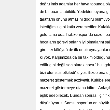
doğru imiş adamlar her hava topunda biz
de bir puan alabildik. Yedekten oyuna g
taraftarın önünü atmasını doğru bulmuyo
istediğimiz gibi katkı veremediler. Kul
geldi ama oda Trabzonspor’da sezon başı 
hocaların görevi onların iyi olmalarını s
girenler kötüydü de ilk onbir oynayanlar
ki yok. Karşımızda da bir takım olduğun
edilir gibi değil son olarak hoca “ bu li
bizi olumsuz etkiledi” diyor. Bizde ona d
mazeret göstermek acziyettir. Kulübelere
mazeret göstermeye utana bilirdi. Anlaş
eşlik edebilecek. Bundan sonrası için fi
düşünüyoruz. Samsunspor’un en büyük kay