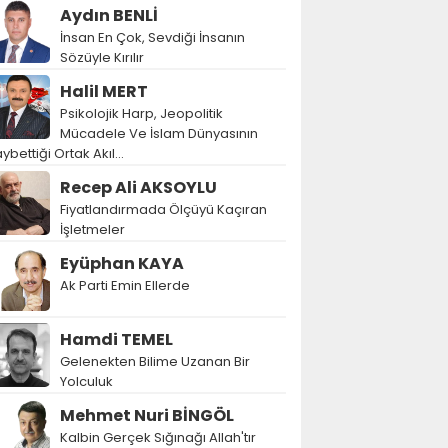
Aydın BENLİ
İnsan En Çok, Sevdiği İnsanın
Sözüyle Kırılır
Halil MERT
Psikolojik Harp, Jeopolitik
Mücadele Ve İslam Dünyasının
ybettiği Ortak Akıl…
Recep Ali AKSOYLU
Fiyatlandırmada Ölçüyü Kaçıran
İşletmeler
Eyüphan KAYA
Ak Parti Emin Ellerde
Hamdi TEMEL
Gelenekten Bilime Uzanan Bir
Yolculuk
Mehmet Nuri BİNGÖL
Kalbin Gerçek Sığınağı Allah'tır