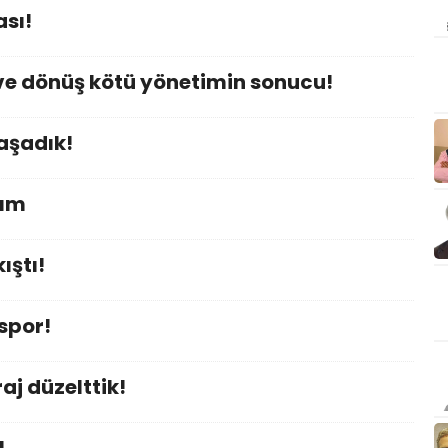
sı!
e dönüş kötü yönetimin sonucu!
aşadık!
kım
ıştı!
spor!
j düzelttik!