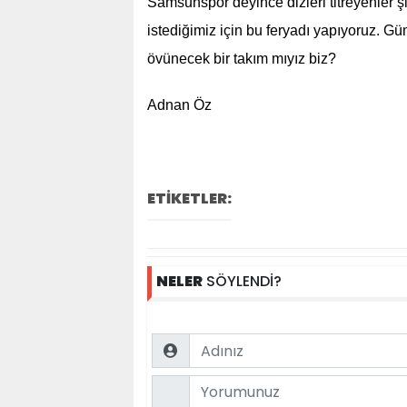
Samsunspor deyince dizleri titreyenler 
istediğimiz için bu feryadı yapıyoruz. G
övünecek bir takım mıyız biz?
Adnan Öz
ETİKETLER:
NELER
SÖYLENDİ?
Name
Comment