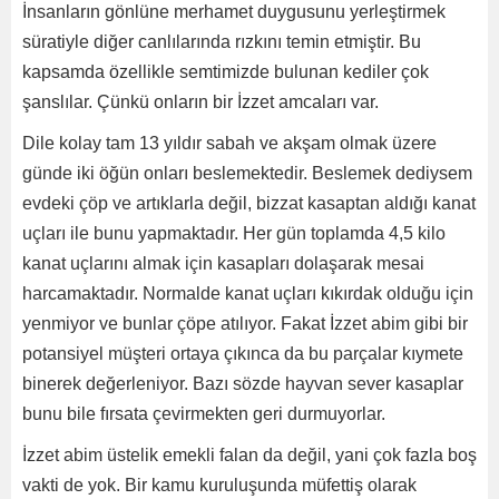
İnsanların gönlüne merhamet duygusunu yerleştirmek
süratiyle diğer canlılarında rızkını temin etmiştir. Bu
kapsamda özellikle semtimizde bulunan kediler çok
şanslılar. Çünkü onların bir İzzet amcaları var.
Dile kolay tam 13 yıldır sabah ve akşam olmak üzere
günde iki öğün onları beslemektedir. Beslemek dediysem
evdeki çöp ve artıklarla değil, bizzat kasaptan aldığı kanat
uçları ile bunu yapmaktadır. Her gün toplamda 4,5 kilo
kanat uçlarını almak için kasapları dolaşarak mesai
harcamaktadır. Normalde kanat uçları kıkırdak olduğu için
yenmiyor ve bunlar çöpe atılıyor. Fakat İzzet abim gibi bir
potansiyel müşteri ortaya çıkınca da bu parçalar kıymete
binerek değerleniyor. Bazı sözde hayvan sever kasaplar
bunu bile fırsata çevirmekten geri durmuyorlar.
İzzet abim üstelik emekli falan da değil, yani çok fazla boş
vakti de yok. Bir kamu kuruluşunda müfettiş olarak