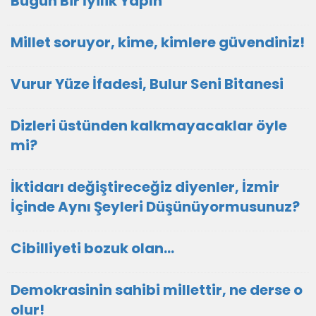
Bugün Bir İyilik Yapın
Millet soruyor, kime, kimlere güvendiniz!
Vurur Yüze İfadesi, Bulur Seni Bitanesi
Dizleri üstünden kalkmayacaklar öyle
mi?
İktidarı değiştireceğiz diyenler, İzmir
İçinde Aynı Şeyleri Düşünüyormusunuz?
Cibilliyeti bozuk olan...
Demokrasinin sahibi millettir, ne derse o
olur!