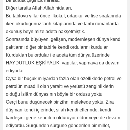
Bir tarafta çılgınca naralar...
Diğer tarafta Allah Allah nidaları.
Bu tabloyu yıllar önce ilkokul, ortaokul ve lise sıralarında
iken okuduğunuz tarih kitaplarında ve tarihi romanlarda
okumuş beynimize adeta nakşetmiştik.
Sonrasında büyüyen, gelişen, modernleşen dünya kendi
paktlarını diğer bir tabirle kendi ordularını kurdular.
Kurdukları bu ordular ile adeta tüm dünya üzerinde
HAYDUTLUK EŞKİYALIK yaptılar, yapmaya da devam
ediyorlar.
Oysa bir buçuk milyardan fazla olan özelliklede petrol ve
petrolün muadili olan yeraltı ve yerüstü zenginliklerin
olduğu İslâm dünyasının böyle bir ordusu yoktu.
Gerçi bunu düşünecek bir zihni melekede yoktu. Zira
düşman kendi içlerinde, silah kendi ellerinde, kendi
kardeşini gene kendileri öldürüyor öldürmeye de devam
ediyordu. Sürgünden sürgüne gönderilen bir millet,