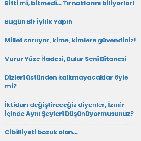
Bitti mi, bitmedi... Tırnaklarını biliyorlar!
Bugün Bir İyilik Yapın
Millet soruyor, kime, kimlere güvendiniz!
Vurur Yüze İfadesi, Bulur Seni Bitanesi
Dizleri üstünden kalkmayacaklar öyle
mi?
İktidarı değiştireceğiz diyenler, İzmir
İçinde Aynı Şeyleri Düşünüyormusunuz?
Cibilliyeti bozuk olan...