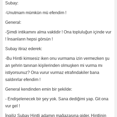
Subay:
-Unutmam mümkün mü efendim !
General:
-Şimdi intikamını alma vaktidir ! Ona topluluğun içinde vur
! İnsanların hepsi görsün !
Subay itiraz ederek:
-Bu Hintli kimsesiz iken onu vurmama izin vermezken şu
an şehrin tanınan kişilerinden olmuşken mi vurma mı
istiyorsunuz? Ona vurur vurmaz etrafındakiler bana
saldırırlar efendim !
General kendinden emin bir şekilde:
- Endişelenecek bir şey yok. Sana dediğimi yap. Git ona
vur gel !
İngiliz Subay Hintli adamın mağazasına gider. Hintlinin