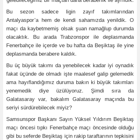
gelebileceğimiz bir maçtan daha beraberlik ile ayrıldık.
Bu sezon sadece ligin zayıf takımlarından
Antalyaspor’a hem de kendi sahamızda yenildik. O
maçı da kaybetmemiş olsak şuan namağlup durumda
olacaktık. Bu arada Trabzonspor ile deplasmanda
Fenerbahçe ile içerde ve bu hafta da Beşiktaş ile yine
deplasmanda berabere kaldık.
Bu üç büyük takımı da yenebilecek kadar iyi oynadık
fakat üçünde de olmadı işte maalesef galip gelemedik
ama hayıflandığımız duruma bakın ki büyük takımları
yenemedik diye üzülüyoruz. Şimdi sıra da
Galatasaray var, bakalım Galatasaray maçında bu
seriyi sürdürebilecek miyiz?
Samsunspor Başkanı Sayın Yüksel Yıldırım Beşiktaş
maçı öncesi tıpkı Fenerbahçe maçı öncesinde olduğu
gibi bu seferde Beşiktaş için rakip taraftarının tepkisini