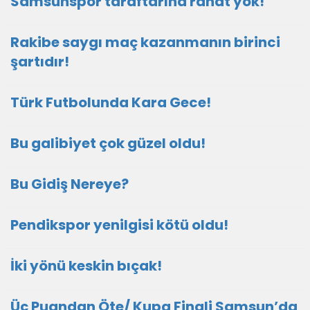
Samsunspor taraftarına rahat yok!
Rakibe saygı maç kazanmanın birinci
şartıdır!
Türk Futbolunda Kara Gece!
Bu galibiyet çok güzel oldu!
Bu Gidiş Nereye?
Pendikspor yenilgisi kötü oldu!
İki yönü keskin bıçak!
Üç Puandan Öte/ Kupa Finali Samsun’da