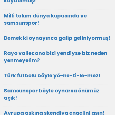
kaybolmuş!
Milli takım dünya kupasında ve
samsunspor!
Demek ki oynayınca galip geliniyormuş!
Rayo vallecano bizi yendiyse biz neden
yenmeyelim?
Türk futbolu böyle yö-ne-ti-le-mez!
Samsunspor böyle oynarsa önümüz
açık!
Avrupa aşkına şkendiya engelini aşın!