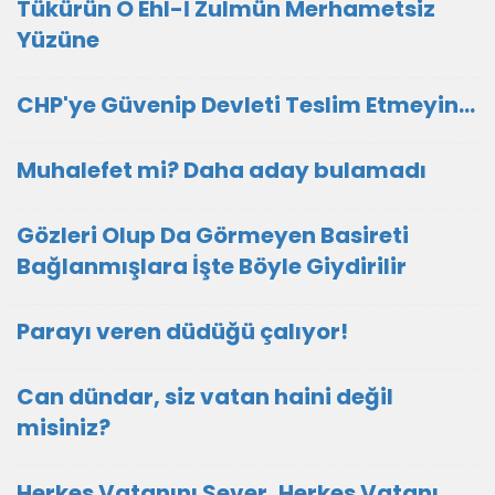
Tükürün O Ehl-İ Zulmün Merhametsiz
Yüzüne
CHP'ye Güvenip Devleti Teslim Etmeyin…
Muhalefet mi? Daha aday bulamadı
Gözleri Olup Da Görmeyen Basireti
Bağlanmışlara İşte Böyle Giydirilir
Parayı veren düdüğü çalıyor!
Can dündar, siz vatan haini değil
misiniz?
Herkes Vatanını Sever, Herkes Vatanı