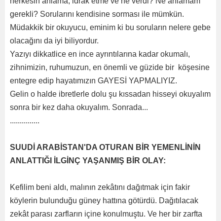
herkesin anlama, idrak etme ve ne verdi? Ne anlamam
gerekli? Sorularını kendisine sorması ile mümkün.
Müdakkik bir okuyucu, eminim ki bu soruların nelere gebe
olacağını da iyi biliyordur.
Yazıyı dikkatlice en ince ayrıntılarına kadar okumalı,
zihnimizin, ruhumuzun, en önemli ve güzide bir köşesine
entegre edip hayatımızın GAYESİ YAPMALIYIZ.
Gelin o halde ibretlerle dolu şu kıssadan hisseyi okuyalım
sonra bir kez daha okuyalım. Sonrada...
...............
SUUDİ ARABİSTAN'DA OTURAN BİR YEMENLİNİN
ANLATTIĞI İLGİNÇ YAŞANMIŞ BİR OLAY:
Kefilim beni aldı, malının zekâtını dağıtmak için fakir
köylerin bulunduğu güney hattına götürdü. Dağıtılacak
zekât parası zarfların içine konulmuştu. Ve her bir zarfta