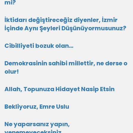
mi?
İktidarı değiştireceğiz diyenler, İzmir
İçinde Aynı Şeyleri Düşünüyormusunuz?
Cibilliyeti bozuk olan...
Demokrasinin sahibi millettir, ne derse o
olur!
Allah, Topunuza Hidayet Nasip Etsin
Bekliyoruz, Emre Uslu
Ne yaparsanız yapın,
yenemeyeceksiniz,