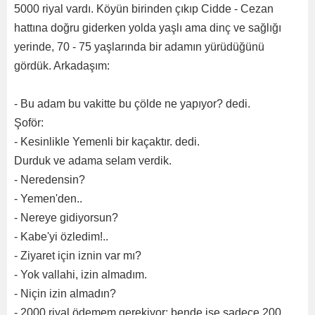
5000 riyal vardı. Köyün birinden çıkıp Cidde - Cezan
hattına doğru giderken yolda yaşlı ama dinç ve sağlığı
yerinde, 70 - 75 yaşlarında bir adamın yürüdüğünü
gördük. Arkadaşım:
- Bu adam bu vakitte bu çölde ne yapıyor? dedi.
Şoför:
- Kesinlikle Yemenli bir kaçaktır. dedi.
Durduk ve adama selam verdik.
- Neredensin?
- Yemen'den..
- Nereye gidiyorsun?
- Kabe'yi özledim!..
- Ziyaret için iznin var mı?
- Yok vallahi, izin almadım.
- Niçin izin almadın?
- 2000 riyal ödemem gerekiyor; bende ise sadece 200