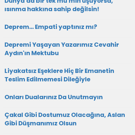
Dünya'da bir tek mü'min üşüyorsa,
ısınma hakkına sahip değilsin!
Deprem... Empati yaptınız mı?
Depremi Yaşayan Yazarımız Cevahir
Aydın'ın Mektubu
Liyakatsız Eşeklere Hiç Bir Emanetin
Teslim Edilmemesi Dileğiyle
Onları Dualarınız Da Unutmayın
Çakal Gibi Dostumuz Olacağına, Aslan
Gibi Düşmanımız Olsun