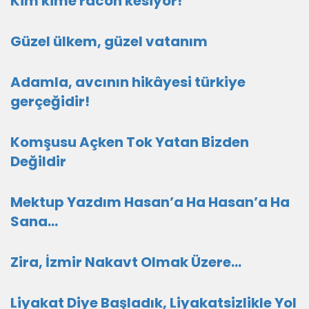
Kim kime racon kesiyor!
Güzel ülkem, güzel vatanım
Adamla, avcının hikâyesi türkiye
gerçeğidir!
Komşusu Açken Tok Yatan Bizden
Değildir
Mektup Yazdım Hasan’a Ha Hasan’a Ha
Sana…
Zira, İzmir Nakavt Olmak Üzere…
Liyakat Diye Başladık, Liyakatsizlikle Yol