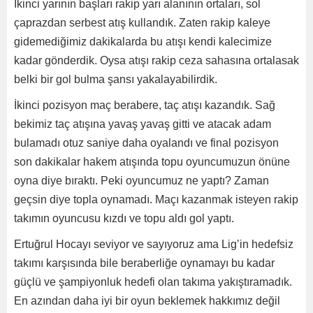
İkinci yarının başları rakip yarı alanının ortaları, sol
çaprazdan serbest atış kullandık. Zaten rakip kaleye
gidemediğimiz dakikalarda bu atışı kendi kalecimize
kadar gönderdik. Oysa atışı rakip ceza sahasına ortalasak
belki bir gol bulma şansı yakalayabilirdik.
İkinci pozisyon maç berabere, taç atışı kazandık. Sağ
bekimiz taç atışına yavaş yavaş gitti ve atacak adam
bulamadı otuz saniye daha oyalandı ve final pozisyon
son dakikalar hakem atışında topu oyuncumuzun önüne
oyna diye bıraktı. Peki oyuncumuz ne yaptı? Zaman
geçsin diye topla oynamadı. Maçı kazanmak isteyen rakip
takımın oyuncusu kızdı ve topu aldı gol yaptı.
Ertuğrul Hocayı seviyor ve sayıyoruz ama Lig’in hedefsiz
takımı karşısında bile beraberliğe oynamayı bu kadar
güçlü ve şampiyonluk hedefi olan takıma yakıştıramadık.
En azından daha iyi bir oyun beklemek hakkımız değil