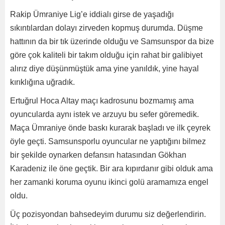
Rakip Ümraniye Lig’e iddialı girse de yaşadığı
sıkıntılardan dolayı zirveden kopmuş durumda. Düşme
hattının da bir tık üzerinde olduğu ve Samsunspor da bize
göre çok kaliteli bir takım olduğu için rahat bir galibiyet
alırız diye düşünmüştük ama yine yanıldık, yine hayal
kırıklığına uğradık.
Ertuğrul Hoca Altay maçı kadrosunu bozmamış ama
oyuncularda aynı istek ve arzuyu bu sefer göremedik.
Maça Ümraniye önde baskı kurarak başladı ve ilk çeyrek
öyle geçti. Samsunsporlu oyuncular ne yaptığını bilmez
bir şekilde oynarken defansın hatasından Gökhan
Karadeniz ile öne geçtik. Bir ara kıpırdanır gibi olduk ama
her zamanki koruma oyunu ikinci golü aramamıza engel
oldu.
Üç pozisyondan bahsedeyim durumu siz değerlendirin.