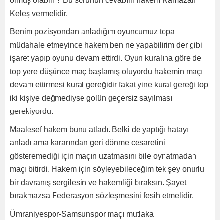
olmuş olabilir? Bu sorunun cevabını hakem Ramazan
Keleş vermelidir.
Benim pozisyondan anladığım oyuncumuz topa
müdahale etmeyince hakem ben ne yapabilirim der gibi
işaret yapıp oyunu devam ettirdi. Oyun kuralına göre de
top yere düşünce maç başlamış oluyordu hakemin maçı
devam ettirmesi kural gereğidir fakat yine kural gereği top
iki kişiye değmediyse golün geçersiz sayılması
gerekiyordu.
Maalesef hakem bunu atladı. Belki de yaptığı hatayı
anladı ama kararından geri dönme cesaretini
gösteremediği için maçın uzatmasını bile oynatmadan
maçı bitirdi. Hakem için söyleyebileceğim tek şey onurlu
bir davranış sergilesin ve hakemliği bıraksın. Şayet
bırakmazsa Federasyon sözleşmesini fesih etmelidir.
Ümraniyespor-Samsunspor maçı mutlaka