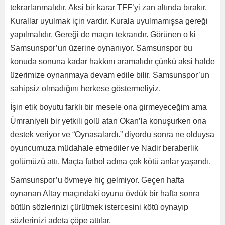
tekrarlanmalıdır. Aksi bir karar TFF’yi zan altında bırakır.
Kurallar uyulmak için vardır. Kurala uyulmamışsa gereği
yapılmalıdır. Gereği de maçın tekrarıdır. Görünen o ki
Samsunspor’un üzerine oynanıyor. Samsunspor bu
konuda sonuna kadar hakkını aramalıdır çünkü aksi halde
üzerimize oynanmaya devam edile bilir. Samsunspor’un
sahipsiz olmadığını herkese göstermeliyiz.
İşin etik boyutu farklı bir mesele ona girmeyeceğim ama
Ümraniyeli bir yetkili golü atan Okan’la konuşurken ona
destek veriyor ve “Oynasalardı.” diyordu sonra ne olduysa
oyuncumuza müdahale etmediler ve Nadir beraberlik
golümüzü attı. Maçta futbol adına çok kötü anlar yaşandı.
Samsunspor’u övmeye hiç gelmiyor. Geçen hafta
oynanan Altay maçındaki oyunu övdük bir hafta sonra
bütün sözlerinizi çürütmek istercesini kötü oynayıp
sözlerinizi adeta çöpe attılar.