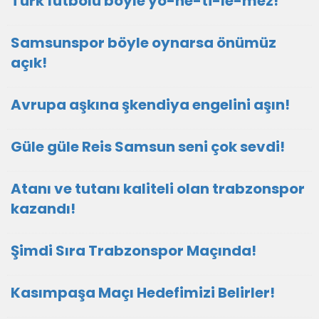
Türk futbolu böyle yö-ne-ti-le-mez!
Samsunspor böyle oynarsa önümüz
açık!
Avrupa aşkına şkendiya engelini aşın!
Güle güle Reis Samsun seni çok sevdi!
Atanı ve tutanı kaliteli olan trabzonspor
kazandı!
Şimdi Sıra Trabzonspor Maçında!
Kasımpaşa Maçı Hedefimizi Belirler!