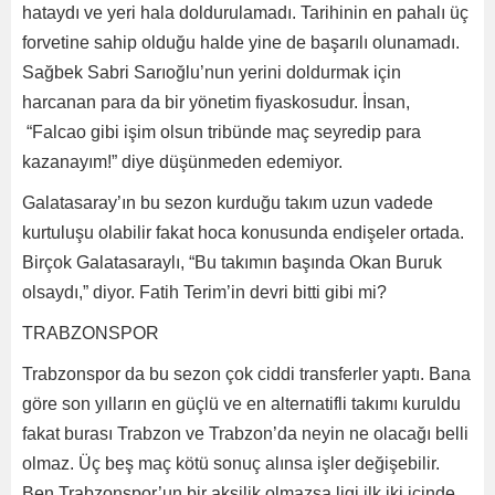
hataydı ve yeri hala doldurulamadı. Tarihinin en pahalı üç
forvetine sahip olduğu halde yine de başarılı olunamadı.
Sağbek Sabri Sarıoğlu’nun yerini doldurmak için
harcanan para da bir yönetim fiyaskosudur. İnsan,
“Falcao gibi işim olsun tribünde maç seyredip para
kazanayım!” diye düşünmeden edemiyor.
Galatasaray’ın bu sezon kurduğu takım uzun vadede
kurtuluşu olabilir fakat hoca konusunda endişeler ortada.
Birçok Galatasaraylı, “Bu takımın başında Okan Buruk
olsaydı,” diyor. Fatih Terim’in devri bitti gibi mi?
TRABZONSPOR
Trabzonspor da bu sezon çok ciddi transferler yaptı. Bana
göre son yılların en güçlü ve en alternatifli takımı kuruldu
fakat burası Trabzon ve Trabzon’da neyin ne olacağı belli
olmaz. Üç beş maç kötü sonuç alınsa işler değişebilir.
Ben Trabzonspor’un bir aksilik olmazsa ligi ilk iki içinde