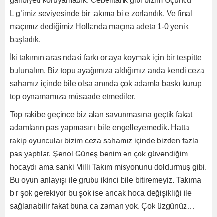
galibiyeti koruyamadık. Cebelitarık gibi bizim Üçüncü
Lig’imiz seviyesinde bir takıma bile zorlandık. Ve final
maçımız dediğimiz Hollanda maçına adeta 1-0 yenik
başladık.
İki takımın arasındaki farkı ortaya koymak için bir tespitte
bulunalım. Biz topu ayağımıza aldığımız anda kendi ceza
sahamız içinde bile olsa anında çok adamla baskı kurup
top oynamamıza müsaade etmediler.
Top rakibe geçince biz alan savunmasına geçtik fakat
adamların pas yapmasını bile engelleyemedik. Hatta
rakip oyuncular bizim ceza sahamız içinde bizden fazla
pas yaptılar. Şenol Güneş benim en çok güvendiğim
hocaydı ama sanki Milli Takım misyonunu doldurmuş gibi.
Bu oyun anlayışı ile grubu ikinci bile bitiremeyiz. Takıma
bir şok gerekiyor bu şok ise ancak hoca değişikliği ile
sağlanabilir fakat buna da zaman yok. Çok üzgünüz…